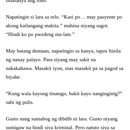
sinasadya ang tono.
Napatingin si lara sa relo. “Kasi po… may pasyente po
akong kailangang makita.” mahina niyang sagot.
“Hindi ko po pwedeng ma-late.”
May batang dumaan, napatingin sa kanya, tapos hinila
ng nanay palayo. Para siyang may sakit na
nakakahawa. Masakit iyon, mas masakit pa sa pagod sa
biyahe.
“Kung wala kayong tinatago, bakit kayo nanginginig?”
sabi ng pulis.
Gusto nang sumabog ng dibdib ni lara. Gusto niyang
sumigaw na hindi siya kriminal. Pero natuto siya sa