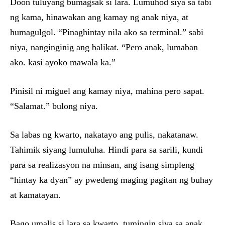
Doon tuluyang bumagsak si lara. Lumuhod siya sa tabi
ng kama, hinawakan ang kamay ng anak niya, at
humagulgol. “Pinaghintay nila ako sa terminal.” sabi
niya, nanginginig ang balikat. “Pero anak, lumaban
ako. kasi ayoko mawala ka.”
Pinisil ni miguel ang kamay niya, mahina pero sapat.
“Salamat.” bulong niya.
Sa labas ng kwarto, nakatayo ang pulis, nakatanaw.
Tahimik siyang lumuluha. Hindi para sa sarili, kundi
para sa realizasyon na minsan, ang isang simpleng
“hintay ka dyan” ay pwedeng maging pagitan ng buhay
at kamatayan.
Bago umalis si lara sa kwarto, tumingin siya sa anak