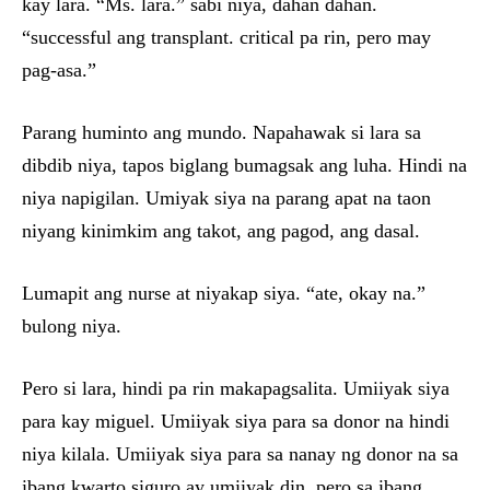
kay lara. “Ms. lara.” sabi niya, dahan dahan.
“successful ang transplant. critical pa rin, pero may
pag-asa.”
Parang huminto ang mundo. Napahawak si lara sa
dibdib niya, tapos biglang bumagsak ang luha. Hindi na
niya napigilan. Umiyak siya na parang apat na taon
niyang kinimkim ang takot, ang pagod, ang dasal.
Lumapit ang nurse at niyakap siya. “ate, okay na.”
bulong niya.
Pero si lara, hindi pa rin makapagsalita. Umiiyak siya
para kay miguel. Umiiyak siya para sa donor na hindi
niya kilala. Umiiyak siya para sa nanay ng donor na sa
ibang kwarto siguro ay umiiyak din, pero sa ibang