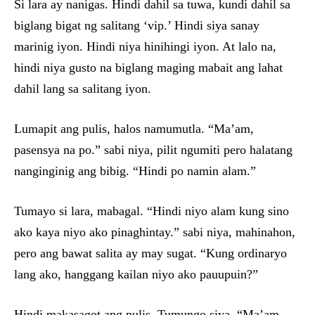
Si lara ay nanigas. Hindi dahil sa tuwa, kundi dahil sa
biglang bigat ng salitang ‘vip.’ Hindi siya sanay
marinig iyon. Hindi niya hinihingi iyon. At lalo na,
hindi niya gusto na biglang maging mabait ang lahat
dahil lang sa salitang iyon.
Lumapit ang pulis, halos namumutla. “Ma’am,
pasensya na po.” sabi niya, pilit ngumiti pero halatang
nanginginig ang bibig. “Hindi po namin alam.”
Tumayo si lara, mabagal. “Hindi niyo alam kung sino
ako kaya niyo ako pinaghintay.” sabi niya, mahinahon,
pero ang bawat salita ay may sugat. “Kung ordinaryo
lang ako, hanggang kailan niyo ako pauupuin?”
Hindi makasagot ang pulis. Tumungo siya. “Ma’am,