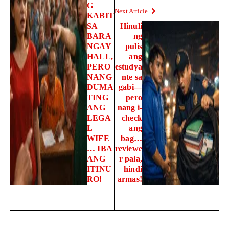
G
Next Article
KABIT
SA
Hinuli
BARA
ng
NGAY
pulis
HALL,
ang
PERO
estudya
NANG
nte sa
DUMA
gabi—
TING
pero
ANG
nang i-
LEGA
check
L
ang
WIFE
bag…
… IBA
reviewe
ANG
r pala,
ITINU
hindi
RO!
armas!