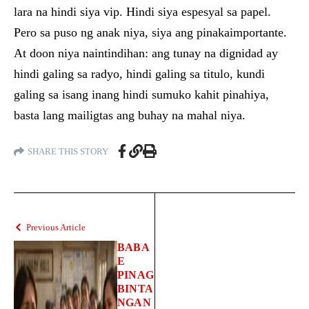
lara na hindi siya vip. Hindi siya espesyal sa papel.
Pero sa puso ng anak niya, siya ang pinakaimportante.
At doon niya naintindihan: ang tunay na dignidad ay
hindi galing sa radyo, hindi galing sa titulo, kundi
galing sa isang inang hindi sumuko kahit pinahiya,
basta lang mailigtas ang buhay na mahal niya.
SHARE THIS STORY
Previous Article
BABA
E
PINAG
BINTA
NGAN