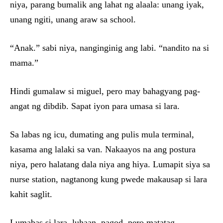
niya, parang bumalik ang lahat ng alaala: unang iyak,
unang ngiti, unang araw sa school.
“Anak.” sabi niya, nanginginig ang labi. “nandito na si
mama.”
Hindi gumalaw si miguel, pero may bahagyang pag-
angat ng dibdib. Sapat iyon para umasa si lara.
Sa labas ng icu, dumating ang pulis mula terminal,
kasama ang lalaki sa van. Nakaayos na ang postura
niya, pero halatang dala niya ang hiya. Lumapit siya sa
nurse station, nagtanong kung pwede makausap si lara
kahit saglit.
Lumabas si lara, luhaan, pagod, pero matatag.