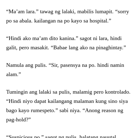
“Ma’am lara.” tawag ng lalaki, mabilis lumapit. “sorry
po sa abala. kailangan na po kayo sa hospital.”
“Hindi ako ma’am dito kanina.” sagot ni lara, hindi
galit, pero masakit. “Babae lang ako na pinaghintay.”
Namula ang pulis. “Sir, pasensya na po. hindi namin
alam.”
Tumingin ang lalaki sa pulis, malamig pero kontrolado.
“Hindi niyo dapat kailangang malaman kung sino siya
bago kayo rumespeto.” sabi niya. “Anong reason ng
pag-hold?”
“Suspicious po.” sagot ng pulis, halatang nauutal.