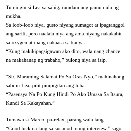
Tumingin si Lea sa sahig, ramdam ang pamumula ng
mukha.
Sa loob-loob niya, gusto niyang sumagot at ipagtanggol
ang sarili, pero naalala niya ang ama niyang nakakabit
sa oxygen at inang nakaasa sa kanya.
“Kung makikipagsigawan ako dito, wala nang chance
na makahanap ng trabaho,” bulong niya sa isip.
“Sir, Maraming Salamat Po Sa Oras Nyo,” mahinahong
sabi ni Lea, pilit pinipigilan ang luha.
“Pasensya Na Po Kung Hindi Po Ako Umasa Sa Itsura,
Kundi Sa Kakayahan.”
Tumawa si Marco, pa-relax, parang wala lang.
“Good luck na lang sa susunod mong interview,” sagot