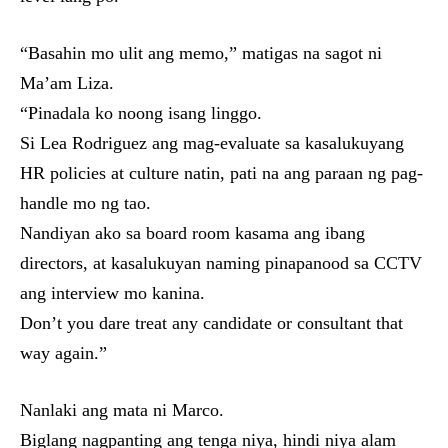
“Basahin mo ulit ang memo,” matigas na sagot ni
Ma’am Liza.
“Pinadala ko noong isang linggo.
Si Lea Rodriguez ang mag-evaluate sa kasalukuyang
HR policies at culture natin, pati na ang paraan ng pag-
handle mo ng tao.
Nandiyan ako sa board room kasama ang ibang
directors, at kasalukuyan naming pinapanood sa CCTV
ang interview mo kanina.
Don’t you dare treat any candidate or consultant that
way again.”
Nanlaki ang mata ni Marco.
Biglang nagpanting ang tenga niya, hindi niya alam