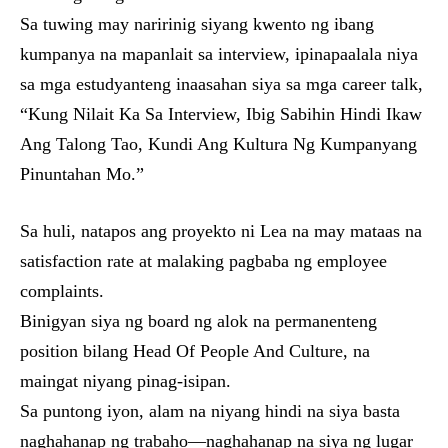
Sa tuwing may naririnig siyang kwento ng ibang
kumpanya na mapanlait sa interview, ipinapaalala niya
sa mga estudyanteng inaasahan siya sa mga career talk,
“Kung Nilait Ka Sa Interview, Ibig Sabihin Hindi Ikaw
Ang Talong Tao, Kundi Ang Kultura Ng Kumpanyang
Pinuntahan Mo.”
Sa huli, natapos ang proyekto ni Lea na may mataas na
satisfaction rate at malaking pagbaba ng employee
complaints.
Binigyan siya ng board ng alok na permanenteng
position bilang Head Of People And Culture, na
maingat niyang pinag-isipan.
Sa puntong iyon, alam na niyang hindi na siya basta
naghahanap ng trabaho—naghahanap na siya ng lugar