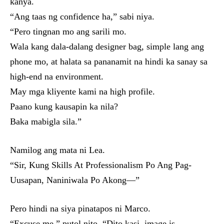
kanya.
“Ang taas ng confidence ha,” sabi niya.
“Pero tingnan mo ang sarili mo.
Wala kang dala-dalang designer bag, simple lang ang
phone mo, at halata sa pananamit na hindi ka sanay sa
high-end na environment.
May mga kliyente kami na high profile.
Paano kung kausapin ka nila?
Baka mabigla sila.”
Namilog ang mata ni Lea.
“Sir, Kung Skills At Professionalism Po Ang Pag-
Uusapan, Naniniwala Po Akong—”
Pero hindi na siya pinatapos ni Marco.
“Excuse me,” putol nito. “Dito kasi, image is