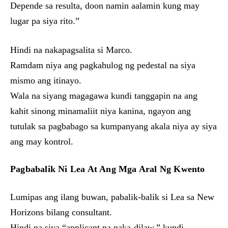
Depende sa resulta, doon namin aalamin kung may
lugar pa siya rito.”
Hindi na nakapagsalita si Marco.
Ramdam niya ang pagkahulog ng pedestal na siya
mismo ang itinayo.
Wala na siyang magagawa kundi tanggapin na ang
kahit sinong minamaliit niya kanina, ngayon ang
tutulak sa pagbabago sa kumpanyang akala niya ay siya
ang may kontrol.
Pagbabalik Ni Lea At Ang Mga Aral Ng Kwento
Lumipas ang ilang buwan, pabalik-balik si Lea sa New
Horizons bilang consultant.
Hindi na siya “applicant na naka-dilaw,” kundi