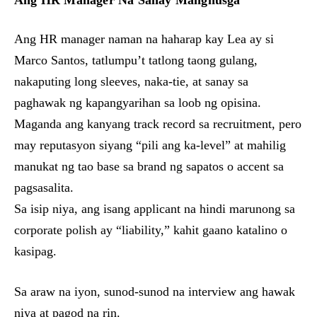
Ang HR Manager Na Sanay Manghusga
Ang HR manager naman na haharap kay Lea ay si
Marco Santos, tatlumpu’t tatlong taong gulang,
nakaputing long sleeves, naka-tie, at sanay sa
paghawak ng kapangyarihan sa loob ng opisina.
Maganda ang kanyang track record sa recruitment, pero
may reputasyon siyang “pili ang ka-level” at mahilig
manukat ng tao base sa brand ng sapatos o accent sa
pagsasalita.
Sa isip niya, ang isang applicant na hindi marunong sa
corporate polish ay “liability,” kahit gaano katalino o
kasipag.
Sa araw na iyon, sunod-sunod na interview ang hawak
niya at pagod na rin.