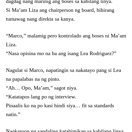
dagdag nang marinig ang boses sa kabilang linya.
Si Ma’am Liza ang chairperson ng board, bihirang
tumawag nang direkta sa kanya.
“Marco,” malamig pero kontrolado ang boses ni Ma’am
Liza.
“Nasa opisina mo na ba ang isang Lea Rodriguez?”
Nagulat si Marco, napatingin sa nakatayo pang si Lea
na papalabas na ng pinto.
“Ah… Opo, Ma’am,” sagot niya.
“Katatapos lang po ng interview.
Pinaalis ko na po kasi hindi siya… fit sa standards
natin.”
Nagkaroon ng sandaling katahimikan sa kabilang linya