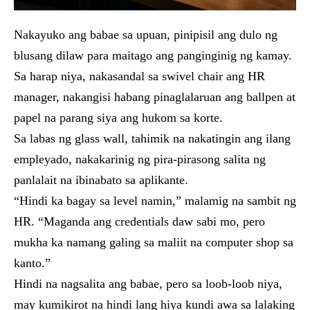
Nakayuko ang babae sa upuan, pinipisil ang dulo ng
blusang dilaw para maitago ang panginginig ng kamay.
Sa harap niya, nakasandal sa swivel chair ang HR
manager, nakangisi habang pinaglalaruan ang ballpen at
papel na parang siya ang hukom sa korte.
Sa labas ng glass wall, tahimik na nakatingin ang ilang
empleyado, nakakarinig ng pira-pirasong salita ng
panlalait na ibinabato sa aplikante.
“Hindi ka bagay sa level namin,” malamig na sambit ng
HR. “Maganda ang credentials daw sabi mo, pero
mukha ka namang galing sa maliit na computer shop sa
kanto.”
Hindi na nagsalita ang babae, pero sa loob-loob niya,
may kumikirot na hindi lang hiya kundi awa sa lalaking