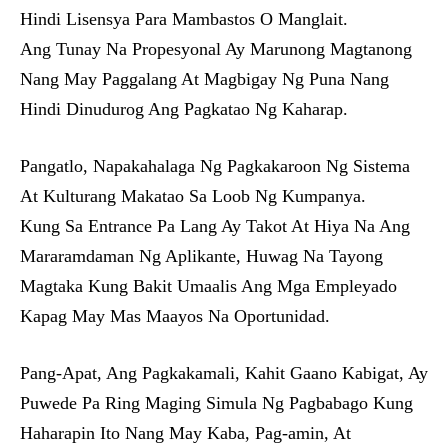
Hindi Lisensya Para Mambastos O Manglait.
Ang Tunay Na Propesyonal Ay Marunong Magtanong
Nang May Paggalang At Magbigay Ng Puna Nang
Hindi Dinudurog Ang Pagkatao Ng Kaharap.
Pangatlo, Napakahalaga Ng Pagkakaroon Ng Sistema
At Kulturang Makatao Sa Loob Ng Kumpanya.
Kung Sa Entrance Pa Lang Ay Takot At Hiya Na Ang
Mararamdaman Ng Aplikante, Huwag Na Tayong
Magtaka Kung Bakit Umaalis Ang Mga Empleyado
Kapag May Mas Maayos Na Oportunidad.
Pang-Apat, Ang Pagkakamali, Kahit Gaano Kabigat, Ay
Puwede Pa Ring Maging Simula Ng Pagbabago Kung
Haharapin Ito Nang May Kaba, Pag-amin, At