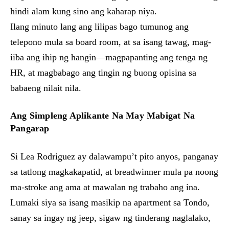
hindi alam kung sino ang kaharap niya.
Ilang minuto lang ang lilipas bago tumunog ang
telepono mula sa board room, at sa isang tawag, mag-
iiba ang ihip ng hangin—magpapanting ang tenga ng
HR, at magbabago ang tingin ng buong opisina sa
babaeng nilait nila.
Ang Simpleng Aplikante Na May Mabigat Na
Pangarap
Si Lea Rodriguez ay dalawampu’t pito anyos, panganay
sa tatlong magkakapatid, at breadwinner mula pa noong
ma-stroke ang ama at mawalan ng trabaho ang ina.
Lumaki siya sa isang masikip na apartment sa Tondo,
sanay sa ingay ng jeep, sigaw ng tinderang naglalako,