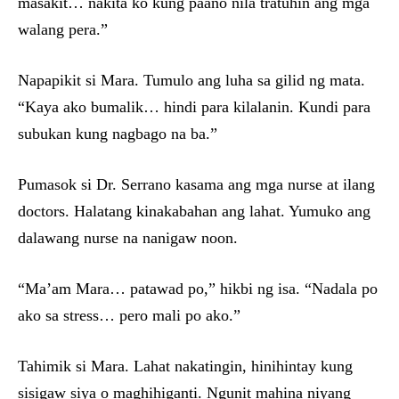
masakit… nakita ko kung paano nila tratuhin ang mga
walang pera.”
Napapikit si Mara. Tumulo ang luha sa gilid ng mata.
“Kaya ako bumalik… hindi para kilalanin. Kundi para
subukan kung nagbago na ba.”
Pumasok si Dr. Serrano kasama ang mga nurse at ilang
doctors. Halatang kinakabahan ang lahat. Yumuko ang
dalawang nurse na nanigaw noon.
“Ma’am Mara… patawad po,” hikbi ng isa. “Nadala po
ako sa stress… pero mali po ako.”
Tahimik si Mara. Lahat nakatingin, hinihintay kung
sisigaw siya o maghihiganti. Ngunit mahina niyang