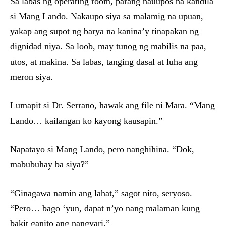
Sa labas ng operating room, parang nauupos na kandila
si Mang Lando. Nakaupo siya sa malamig na upuan,
yakap ang supot ng barya na kanina’y tinapakan ng
dignidad niya. Sa loob, may tunog ng mabilis na paa,
utos, at makina. Sa labas, tanging dasal at luha ang
meron siya.
Lumapit si Dr. Serrano, hawak ang file ni Mara. “Mang
Lando… kailangan ko kayong kausapin.”
Napatayo si Mang Lando, pero nanghihina. “Dok,
mabubuhay ba siya?”
“Ginagawa namin ang lahat,” sagot nito, seryoso.
“Pero… bago ‘yun, dapat n’yo nang malaman kung
bakit ganito ang nangyari.”