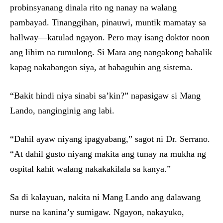
probinsyanang dinala rito ng nanay na walang
pambayad. Tinanggihan, pinauwi, muntik mamatay sa
hallway—katulad ngayon. Pero may isang doktor noon
ang lihim na tumulong. Si Mara ang nangakong babalik
kapag nakabangon siya, at babaguhin ang sistema.
“Bakit hindi niya sinabi sa’kin?” napasigaw si Mang
Lando, nanginginig ang labi.
“Dahil ayaw niyang ipagyabang,” sagot ni Dr. Serrano.
“At dahil gusto niyang makita ang tunay na mukha ng
ospital kahit walang nakakakilala sa kanya.”
Sa di kalayuan, nakita ni Mang Lando ang dalawang
nurse na kanina’y sumigaw. Ngayon, nakayuko,