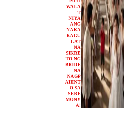
ISINI
WALA
T
NIYA
ANG
NAKA
KAGU
LAT
NA
SIKRE
TO NG
BRIDE
NA
NAGP
AHINT
O SA
SERE
MONY
A!