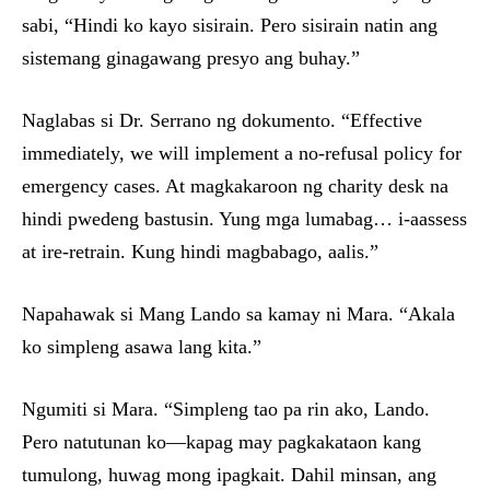
sabi, “Hindi ko kayo sisirain. Pero sisirain natin ang
sistemang ginagawang presyo ang buhay.”
Naglabas si Dr. Serrano ng dokumento. “Effective
immediately, we will implement a no-refusal policy for
emergency cases. At magkakaroon ng charity desk na
hindi pwedeng bastusin. Yung mga lumabag… i-aassess
at ire-retrain. Kung hindi magbabago, aalis.”
Napahawak si Mang Lando sa kamay ni Mara. “Akala
ko simpleng asawa lang kita.”
Ngumiti si Mara. “Simpleng tao pa rin ako, Lando.
Pero natutunan ko—kapag may pagkakataon kang
tumulong, huwag mong ipagkait. Dahil minsan, ang