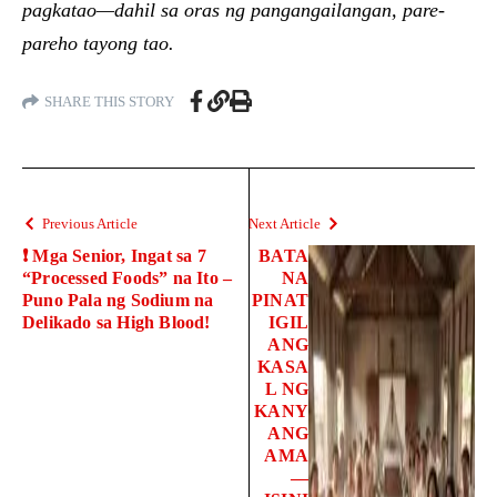
pagkatao—dahil sa oras ng pangangailangan, pare-
pareho tayong tao.
SHARE THIS STORY
Previous Article
Next Article
❗ Mga Senior, Ingat sa 7
BATA
“Processed Foods” na Ito –
NA
Puno Pala ng Sodium na
PINAT
Delikado sa High Blood!
IGIL
ANG
KASA
L NG
KANY
ANG
AMA
—