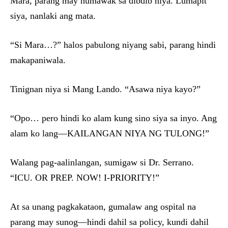
Mara, parang may humawak sa dibdib niya. Lumapit
siya, nanlaki ang mata.
“Si Mara…?” halos pabulong niyang sabi, parang hindi
makapaniwala.
Tinignan niya si Mang Lando. “Asawa niya kayo?”
“Opo… pero hindi ko alam kung sino siya sa inyo. Ang
alam ko lang—KAILANGAN NIYA NG TULONG!”
Walang pag-aalinlangan, sumigaw si Dr. Serrano.
“ICU. OR PREP. NOW! I-PRIORITY!”
At sa unang pagkakataon, gumalaw ang ospital na
parang may sunog—hindi dahil sa policy, kundi dahil