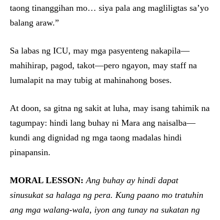
taong tinanggihan mo… siya pala ang magliligtas sa’yo
balang araw.”
Sa labas ng ICU, may mga pasyenteng nakapila—
mahihirap, pagod, takot—pero ngayon, may staff na
lumalapit na may tubig at mahinahong boses.
At doon, sa gitna ng sakit at luha, may isang tahimik na
tagumpay: hindi lang buhay ni Mara ang naisalba—
kundi ang dignidad ng mga taong madalas hindi
pinapansin.
MORAL LESSON:
Ang buhay ay hindi dapat
sinusukat sa halaga ng pera. Kung paano mo tratuhin
ang mga walang-wala, iyon ang tunay na sukatan ng