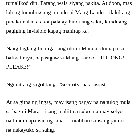
tumalikod din. Parang wala siyang nakita. At doon, mas
lalong lumubog ang mundo ni Mang Lando—dahil ang
pinaka-nakakatakot pala ay hindi ang sakit, kundi ang
pagiging invisible kapag mahirap ka.
Nang biglang bumigat ang ulo ni Mara at dumapa sa
balikat niya, napasigaw si Mang Lando. “TULONG!
PLEASE!”
Ngunit ang sagot lang: “Security, paki-assist.”
At sa gitna ng ingay, may isang bagay na nahulog mula
sa bag ni Mara—isang maliit na sobre na may selyo—
na hindi napansin ng lahat… maliban sa isang janitor
na nakayuko sa sahig.