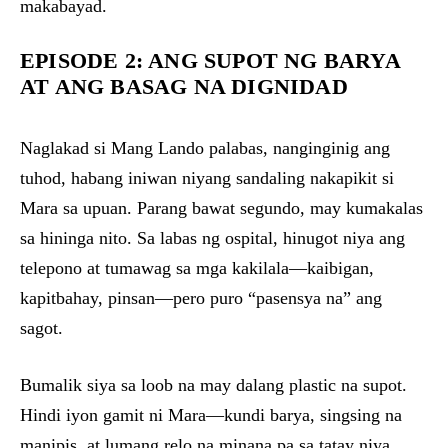
makabayad.
EPISODE 2: ANG SUPOT NG BARYA
AT ANG BASAG NA DIGNIDAD
Naglakad si Mang Lando palabas, nanginginig ang
tuhod, habang iniwan niyang sandaling nakapikit si
Mara sa upuan. Parang bawat segundo, may kumakalas
sa hininga nito. Sa labas ng ospital, hinugot niya ang
telepono at tumawag sa mga kakilala—kaibigan,
kapitbahay, pinsan—pero puro “pasensya na” ang
sagot.
Bumalik siya sa loob na may dalang plastic na supot.
Hindi iyon gamit ni Mara—kundi barya, singsing na
manipis, at lumang relo na minana pa sa tatay niya.