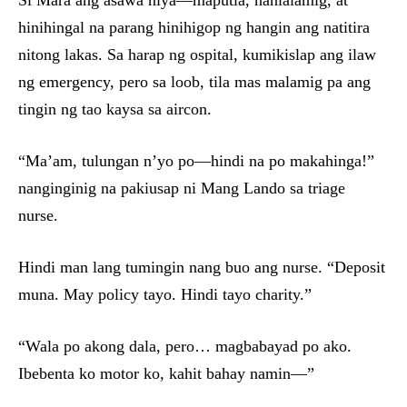
Si Mara ang asawa niya—maputla, nanlalamig, at
hinihingal na parang hinihigop ng hangin ang natitira
nitong lakas. Sa harap ng ospital, kumikislap ang ilaw
ng emergency, pero sa loob, tila mas malamig pa ang
tingin ng tao kaysa sa aircon.
“Ma’am, tulungan n’yo po—hindi na po makahinga!”
nanginginig na pakiusap ni Mang Lando sa triage
nurse.
Hindi man lang tumingin nang buo ang nurse. “Deposit
muna. May policy tayo. Hindi tayo charity.”
“Wala po akong dala, pero… magbabayad po ako.
Ibebenta ko motor ko, kahit bahay namin—”