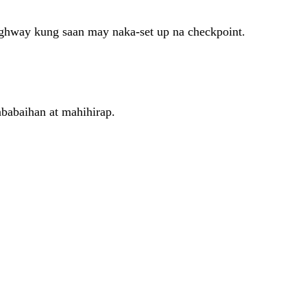
ighway kung saan may naka-set up na checkpoint.
ababaihan at mahihirap.