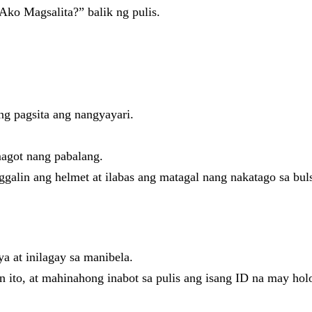
o Magsalita?” balik ng pulis.
ng pagsita ang nangyayari.
magot nang pabalang.
nggalin ang helmet at ilabas ang matagal nang nakatago sa bul
a at inilagay sa manibela.
 ito, at mahinahong inabot sa pulis ang isang ID na may hol