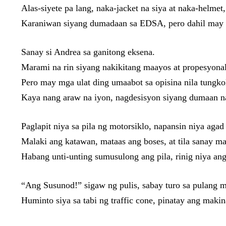
Alas-siyete pa lang, naka-jacket na siya at naka-helme
Karaniwan siyang dumadaan sa EDSA, pero dahil may bi
Sanay si Andrea sa ganitong eksena.
Marami na rin siyang nakikitang maayos at propesyonal
Pero may mga ulat ding umaabot sa opisina nila tungko
Kaya nang araw na iyon, nagdesisyon siyang dumaan na
Paglapit niya sa pila ng motorsiklo, napansin niya agad 
Malaki ang katawan, mataas ang boses, at tila sanay 
Habang unti-unting sumusulong ang pila, rinig niya ang
“Ang Susunod!” sigaw ng pulis, sabay turo sa pulang m
Huminto siya sa tabi ng traffic cone, pinatay ang mak