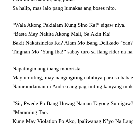
Sa halip, mas lalo pang lumakas ang boses nito.
“Wala Akong Pakialam Kung Sino Ka!” sigaw niya.
“Basta May Nakita Akong Mali, Sa Akin Ka!
Bakit Nakatsinelas Ka? Alam Mo Bang Delikado ’Yan?
Tingnan Mo ’Yung Iba!” sabay turo sa ilang rider na na
Napatingin ang ibang motorista.
May umiiling, may nangingiting nahihiya para sa babae
Nararamdaman ni Andrea ang pag-init ng kanyang mukha
“Sir, Pwede Po Bang Huwag Naman Tayong Sumigaw?”
“Maraming Tao.
Kung May Violation Po Ako, Ipaliwanag N’yo Na Lan