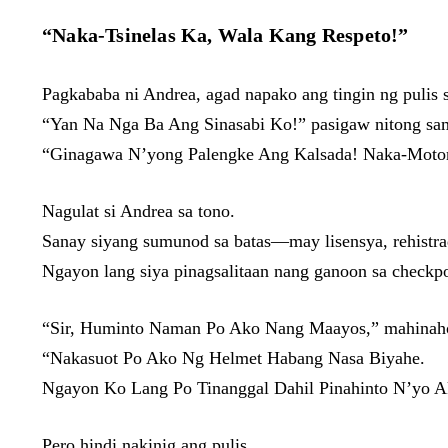
“Naka-Tsinelas Ka, Wala Kang Respeto!”
Pagkababa ni Andrea, agad napako ang tingin ng pulis sa
“Yan Na Nga Ba Ang Sinasabi Ko!” pasigaw nitong sam
“Ginagawa N’yong Palengke Ang Kalsada! Naka-Motor 
Nagulat si Andrea sa tono.
Sanay siyang sumunod sa batas—may lisensya, rehistra
Ngayon lang siya pinagsalitaan nang ganoon sa checkpo
“Sir, Huminto Naman Po Ako Nang Maayos,” mahinaho
“Nakasuot Po Ako Ng Helmet Habang Nasa Biyahe.
Ngayon Ko Lang Po Tinanggal Dahil Pinahinto N’yo A
Pero hindi nakinig ang pulis.