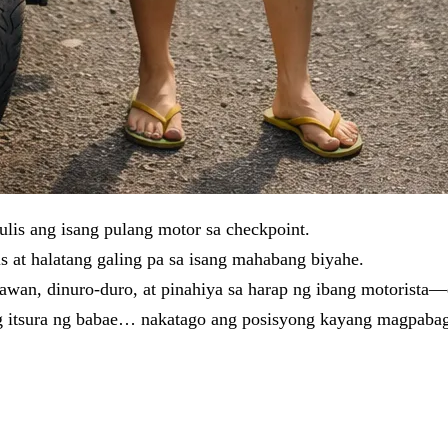
ulis ang isang pulang motor sa checkpoint.
s at halatang galing pa sa isang mahabang biyahe.
awan, dinuro-duro, at pinahiya sa harap ng ibang motorista—da
eng itsura ng babae… nakatago ang posisyong kayang magpabag