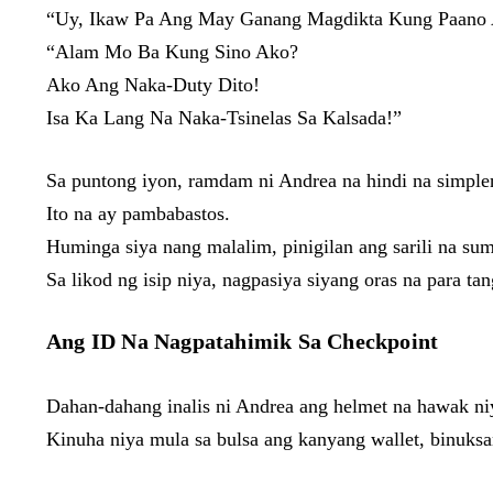
“Uy, Ikaw Pa Ang May Ganang Magdikta Kung Paano Ak
“Alam Mo Ba Kung Sino Ako?
Ako Ang Naka-Duty Dito!
Isa Ka Lang Na Naka-Tsinelas Sa Kalsada!”
Sa puntong iyon, ramdam ni Andrea na hindi na simple
Ito na ay pambabastos.
Huminga siya nang malalim, pinigilan ang sarili na su
Sa likod ng isip niya, nagpasiya siyang oras na para ta
Ang ID Na Nagpatahimik Sa Checkpoint
Dahan-dahang inalis ni Andrea ang helmet na hawak niy
Kinuha niya mula sa bulsa ang kanyang wallet, binuksan