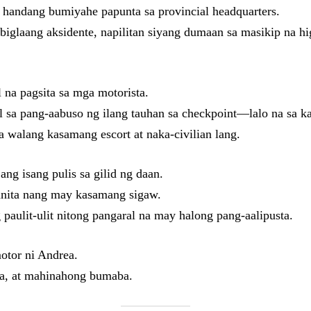
t, handang bumiyahe papunta sa provincial headquarters.
glaang aksidente, napilitan siyang dumaan sa masikip na h
 na pagsita sa mga motorista.
l sa pang-aabuso ng ilang tauhan sa checkpoint—lalo na sa k
 walang kasamang escort at naka-civilian lang.
ang isang pulis sa gilid ng daan.
manita nang may kasamang sigaw.
 paulit-ulit nitong pangaral na may halong pang-aalipusta.
otor ni Andrea.
ina, at mahinahong bumaba.