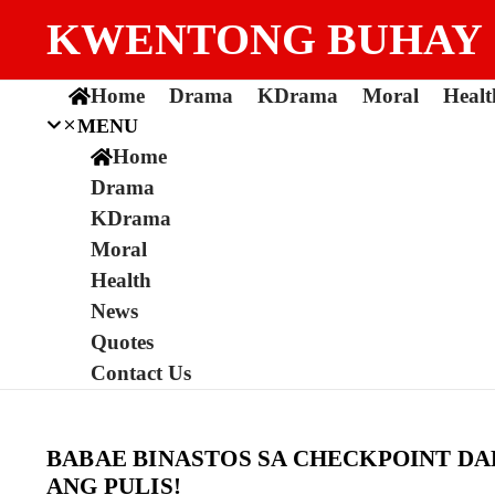
Skip to content
KWENTONG BUHAY
Home
Drama
KDrama
Moral
Healt
MENU
Home
Drama
KDrama
Moral
Health
News
Quotes
Contact Us
BABAE BINASTOS SA CHECKPOINT DA
ANG PULIS!