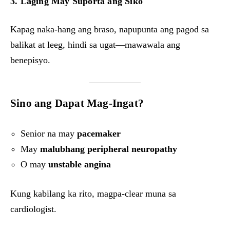
3. Laging May Suporta ang Siko
Kapag naka-hang ang braso, napupunta ang pagod sa
balikat at leeg, hindi sa ugat—mawawala ang
benepisyo.
Sino ang Dapat Mag-Ingat?
Senior na may
pacemaker
May
malubhang peripheral neuropathy
O may
unstable angina
Kung kabilang ka rito, magpa-clear muna sa
cardiologist.