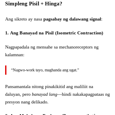
Simpleng Pisil + Hinga?
Ang sikreto ay nasa
pagsabay ng dalawang signal
:
1. Ang Banayad na Pisil (Isometric Contraction)
Nagpapadala ng mensahe sa mechanoreceptors ng
kalamnan:
“Nagwo-work tayo, maghanda ang ugat.”
Pansamantala nitong pinakikitid ang maliliit na
daluyan, pero
banayad lang
—hindi nakakapagpataas ng
presyon nang delikado.