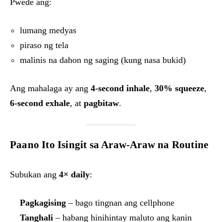
Pwede ang:
lumang medyas
piraso ng tela
malinis na dahon ng saging (kung nasa bukid)
Ang mahalaga ay ang
4-second inhale
,
30% squeeze
,
6-second exhale
, at
pagbitaw
.
Paano Ito Isingit sa Araw-Araw na Routine
Subukan ang
4× daily
:
Pagkagising
– bago tingnan ang cellphone
Tanghali
– habang hinihintay maluto ang kanin