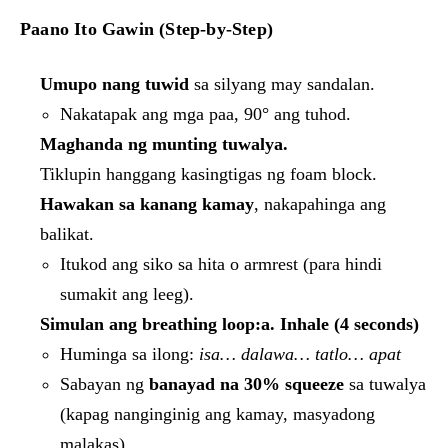
Paano Ito Gawin (Step-by-Step)
Umupo nang tuwid
sa silyang may sandalan.
Nakatapak ang mga paa, 90° ang tuhod.
Maghanda ng munting tuwalya.
Tiklupin hanggang kasingtigas ng foam block.
Hawakan sa kanang kamay
, nakapahinga ang
balikat.
Itukod ang siko sa hita o armrest (para hindi
sumakit ang leeg).
Simulan ang breathing loop:
a. Inhale (4 seconds)
Huminga sa ilong:
isa… dalawa… tatlo… apat
Sabayan ng
banayad na 30% squeeze
sa tuwalya
(kapag nanginginig ang kamay, masyadong
malakas)