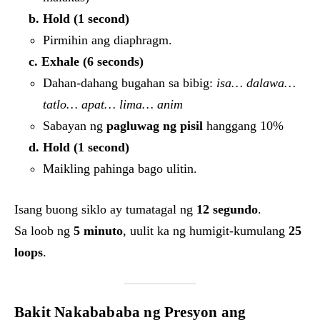
b. Hold (1 second)
Pirmihin ang diaphragm.
c. Exhale (6 seconds)
Dahan-dahang bugahan sa bibig:
isa… dalawa…
tatlo… apat… lima… anim
Sabayan ng
pagluwag ng pisil
hanggang 10%
d. Hold (1 second)
Maikling pahinga bago ulitin.
Isang buong siklo ay tumatagal ng
12 segundo
.
Sa loob ng
5 minuto
, uulit ka ng humigit-kumulang
25
loops
.
Bakit Nakabababa ng Presyon ang