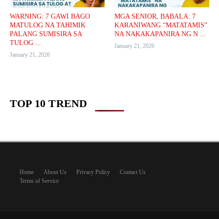
WARNING: 7 GAWI BAGO
MGA SENIOR, BABALA: 7
MATULOG NA TAHIMIK
KARANIWANG “MATATAMIS”
PALANG SUMISIRA SA
NA NAKAKAPANIRA NG N ...
TULOG ...
January 21, 2026
January 21, 2026
TOP 10 TREND
Home
About Us
Privacy Policy
Contact Us
Terms of Service