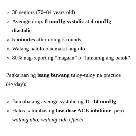
38 seniors (70–84 years old)
Average drop:
8 mmHg systolic
at
4 mmHg
diastolic
5 minutes
after doing 3 rounds
Walang nahilo o sumakit ang ulo
80% nag-report ng “magaan” o “lumamig ang batok”
Pagkaraan ng
isang buwang
tuloy-tuloy na practice
(4×/day):
Bumaba ang average systolic ng
11–14 mmHg
Halos katumbas ng
low-dose ACE inhibitor
, pero
walang ubo, walang side effects