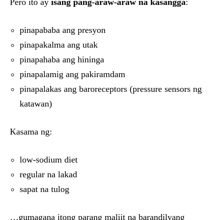
Pero ito ay
isang pang-araw-araw na kasangga
:
pinapababa ang presyon
pinapakalma ang utak
pinapahaba ang hininga
pinapalamig ang pakiramdam
pinapalakas ang baroreceptors (pressure sensors ng
katawan)
Kasama ng:
low-sodium diet
regular na lakad
sapat na tulog
…gumagana itong parang maliit na barandilyang