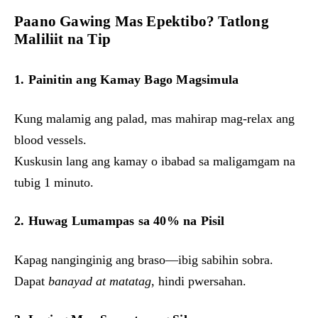
Paano Gawing Mas Epektibo? Tatlong
Maliliit na Tip
1. Painitin ang Kamay Bago Magsimula
Kung malamig ang palad, mas mahirap mag-relax ang
blood vessels.
Kuskusin lang ang kamay o ibabad sa maligamgam na
tubig 1 minuto.
2. Huwag Lumampas sa 40% na Pisil
Kapag nanginginig ang braso—ibig sabihin sobra.
Dapat
banayad at matatag
, hindi pwersahan.