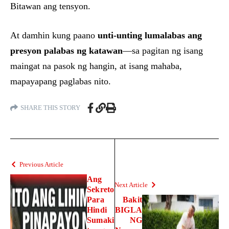
Bitawan ang tensyon.
At damhin kung paano
unti-unting lumalabas ang
presyon palabas ng katawan
—sa pagitan ng isang
maingat na pasok ng hangin, at isang mahaba,
mapayapang paglabas nito.
SHARE THIS STORY
Previous Article
Ang
Next Article
Sekreto
Para
Bakit
Hindi
BIGLA
Sumaki
NG