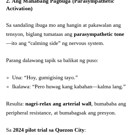
2. Ang Mahabang Pagbuga (Parasympathetic
Activation)
Sa sandaling ibuga mo ang hangin at pakawalan ang
tensyon, biglang tumataas ang
parasympathetic tone
—ito ang “calming side” ng nervous system.
Parang dalawang tapik sa balikat ng puso:
Una: “Hoy, gumigising tayo.”
Ikalawa: “Pero huwag kang kabahan—kalma lang.”
Resulta:
nagri-relax ang arterial wall
, bumababa ang
peripheral resistance, at bumabagsak ang presyon.
Sa
2024 pilot trial sa Quezon City
: