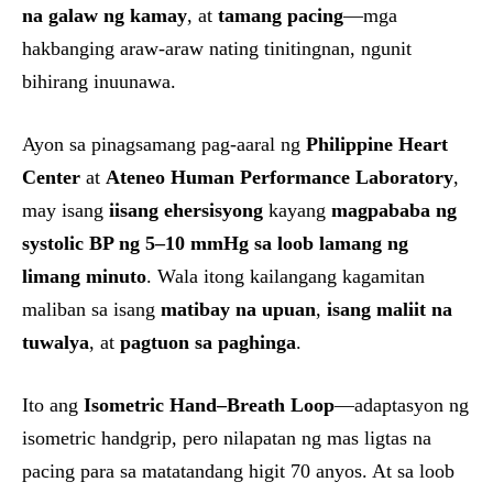
na galaw ng kamay
, at
tamang pacing
—mga
hakbanging araw-araw nating tinitingnan, ngunit
bihirang inuunawa.
Ayon sa pinagsamang pag-aaral ng
Philippine Heart
Center
at
Ateneo Human Performance Laboratory
,
may isang
iisang ehersisyong
kayang
magpababa ng
systolic BP ng 5–10 mmHg sa loob lamang ng
limang minuto
. Wala itong kailangang kagamitan
maliban sa isang
matibay na upuan
,
isang maliit na
tuwalya
, at
pagtuon sa paghinga
.
Ito ang
Isometric Hand–Breath Loop
—adaptasyon ng
isometric handgrip, pero nilapatan ng mas ligtas na
pacing para sa matatandang higit 70 anyos. At sa loob