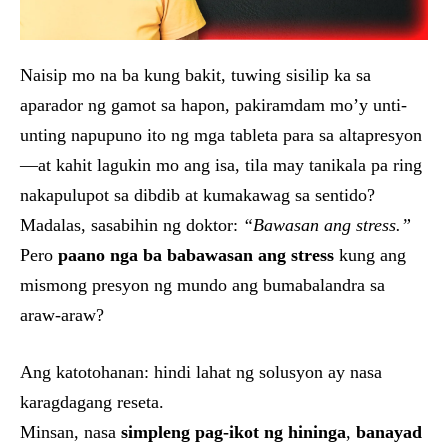
Naisip mo na ba kung bakit, tuwing sisilip ka sa
aparador ng gamot sa hapon, pakiramdam mo’y unti-
unting napupuno ito ng mga tableta para sa altapresyon
—at kahit lagukin mo ang isa, tila may tanikala pa ring
nakapulupot sa dibdib at kumakawag sa sentido?
Madalas, sasabihin ng doktor:
“Bawasan ang stress.”
Pero
paano nga ba babawasan ang stress
kung ang
mismong presyon ng mundo ang bumabalandra sa
araw-araw?
Ang katotohanan: hindi lahat ng solusyon ay nasa
karagdagang reseta.
Minsan, nasa
simpleng pag-ikot ng hininga
,
banayad