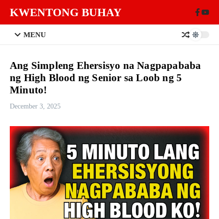
Skip to content
KWENTONG BUHAY
MENU
Ang Simpleng Ehersisyo na Nagpapababa
ng High Blood ng Senior sa Loob ng 5
Minuto!
December 3, 2025