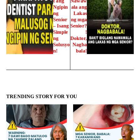
t ang
Nawaw
Ngipin
ala ang
ng
Lakas
Senior
ng mga
– Isang
Senior?
Simple
!
ng
Doktor,
Solusyo
Nagba
n!
bala!
TRENDING STORY FOR YOU