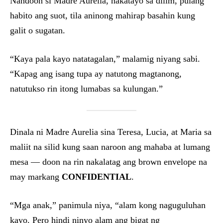
Nandoon si Madre Aurelia, nakatayo sa dilim, pulang
habito ang suot, tila aninong mahirap basahin kung
galit o sugatan.
“Kaya pala kayo natatagalan,” malamig niyang sabi.
“Kapag ang isang tupa ay natutong magtanong,
natutukso rin itong lumabas sa kulungan.”
Dinala ni Madre Aurelia sina Teresa, Lucia, at Maria sa
maliit na silid kung saan naroon ang mahaba at lumang
mesa — doon na rin nakalatag ang brown envelope na
may markang
CONFIDENTIAL
.
“Mga anak,” panimula niya, “alam kong naguguluhan
kayo. Pero hindi ninyo alam ang bigat ng