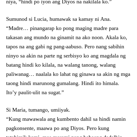
niya, “hindi po iyon ang Diyos na nakilala ko.”
Sumunod si Lucia, humawak sa kamay ni Ana.
“Madre… pinangarap ko pong maging madre para
takasan ang mundo na ginamit na ako noon. Akala ko,
tapos na ang gabi ng pang-aabuso. Pero nang sabihin
ninyo sa akin na parte ng serbisyo ko ang magdala ng
batang hindi ko kilala, na walang tanong, walang
paliwanag… naalala ko lahat ng ginawa sa akin ng mga
taong hindi marunong gumalang. Hindi ito himala.
Ito’y paulit-ulit na sugat.”
Si Maria, tumango, umiiyak.
“Kung mawawala ang kumbento dahil sa hindi namin
pagkonsente, maawa po ang Diyos. Pero kung