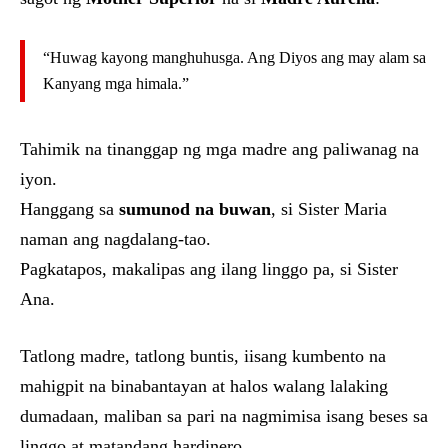
“Huwag kayong manghuhusga. Ang Diyos ang may alam sa
Kanyang mga himala.”
Tahimik na tinanggap ng mga madre ang paliwanag na
iyon.
Hanggang sa
sumunod na buwan
, si Sister Maria
naman ang nagdalang-tao.
Pagkatapos, makalipas ang ilang linggo pa, si Sister
Ana.
Tatlong madre, tatlong buntis, iisang kumbento na
mahigpit na binabantayan at halos walang lalaking
dumadaan, maliban sa pari na nagmimisa isang beses sa
linggo at matandang hardinero.