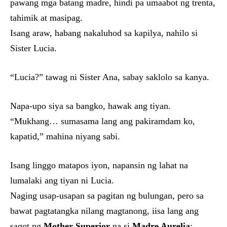
pawang mga batang madre, hindi pa umaabot ng trenta,
tahimik at masipag.
Isang araw, habang nakaluhod sa kapilya, nahilo si
Sister Lucia.
“Lucia?” tawag ni Sister Ana, sabay saklolo sa kanya.
Napa-upo siya sa bangko, hawak ang tiyan.
“Mukhang… sumasama lang ang pakiramdam ko,
kapatid,” mahina niyang sabi.
Isang linggo matapos iyon, napansin ng lahat na
lumalaki ang tiyan ni Lucia.
Naging usap-usapan sa pagitan ng bulungan, pero sa
bawat pagtatangka nilang magtanong, iisa lang ang
sagot ng
Mother Superior
na si
Madre Aurelia
: