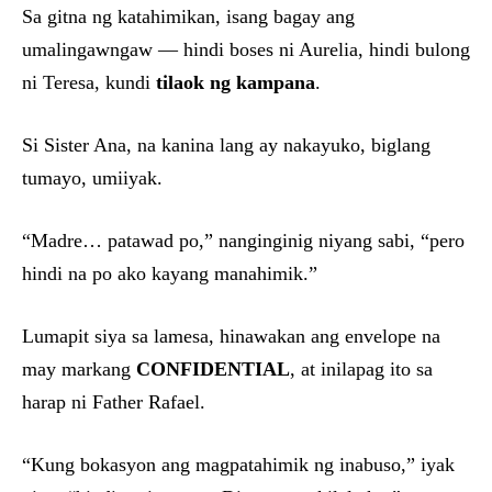
Sa gitna ng katahimikan, isang bagay ang
umalingawngaw — hindi boses ni Aurelia, hindi bulong
ni Teresa, kundi
tilaok ng kampana
.
Si Sister Ana, na kanina lang ay nakayuko, biglang
tumayo, umiiyak.
“Madre… patawad po,” nanginginig niyang sabi, “pero
hindi na po ako kayang manahimik.”
Lumapit siya sa lamesa, hinawakan ang envelope na
may markang
CONFIDENTIAL
, at inilapag ito sa
harap ni Father Rafael.
“Kung bokasyon ang magpatahimik ng inabuso,” iyak