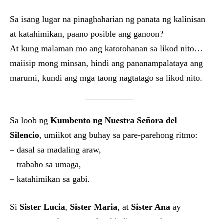
Sa isang lugar na pinaghaharian ng panata ng kalinisan
at katahimikan, paano posible ang ganoon?
At kung malaman mo ang katotohanan sa likod nito…
maiisip mong minsan, hindi ang pananampalataya ang
marumi, kundi ang mga taong nagtatago sa likod nito.
Sa loob ng
Kumbento ng Nuestra Señora del
Silencio
, umiikot ang buhay sa pare-parehong ritmo:
– dasal sa madaling araw,
– trabaho sa umaga,
– katahimikan sa gabi.
Si
Sister Lucia
,
Sister Maria
, at
Sister Ana
ay