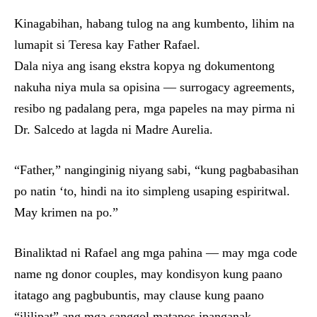
Kinagabihan, habang tulog na ang kumbento, lihim na
lumapit si Teresa kay Father Rafael.
Dala niya ang isang ekstra kopya ng dokumentong
nakuha niya mula sa opisina — surrogacy agreements,
resibo ng padalang pera, mga papeles na may pirma ni
Dr. Salcedo at lagda ni Madre Aurelia.
“Father,” nanginginig niyang sabi, “kung pagbabasihan
po natin ‘to, hindi na ito simpleng usaping espiritwal.
May krimen na po.”
Binaliktad ni Rafael ang mga pahina — may mga code
name ng donor couples, may kondisyon kung paano
itatago ang pagbubuntis, may clause kung paano
“ililipat” ang mga sanggol matapos ipanganak.