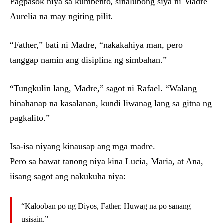
Pagpasok niya sa kumbento, sinalubong siya ni Madre
Aurelia na may ngiting pilit.
“Father,” bati ni Madre, “nakakahiya man, pero
tanggap namin ang disiplina ng simbahan.”
“Tungkulin lang, Madre,” sagot ni Rafael. “Walang
hinahanap na kasalanan, kundi liwanag lang sa gitna ng
pagkalito.”
Isa-isa niyang kinausap ang mga madre.
Pero sa bawat tanong niya kina Lucia, Maria, at Ana,
iisang sagot ang nakukuha niya:
“Kalooban po ng Diyos, Father. Huwag na po sanang
usisain.”