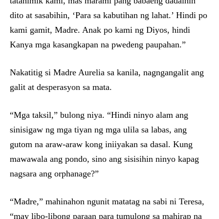
tatahimik kami, mas marami pang babaeng dadalhin
dito at sasabihin, ‘Para sa kabutihan ng lahat.’ Hindi po
kami gamit, Madre. Anak po kami ng Diyos, hindi
Kanya mga kasangkapan na pwedeng paupahan.”
Nakatitig si Madre Aurelia sa kanila, nagngangalit ang
galit at desperasyon sa mata.
“Mga taksil,” bulong niya. “Hindi ninyo alam ang
sinisigaw ng mga tiyan ng mga ulila sa labas, ang
gutom na araw-araw kong iniiyakan sa dasal. Kung
mawawala ang pondo, sino ang sisisihin ninyo kapag
nagsara ang orphanage?”
“Madre,” mahinahon ngunit matatag na sabi ni Teresa,
“may libo-libong paraan para tumulong sa mahirap na