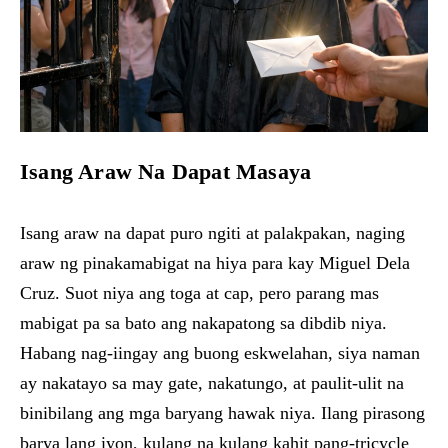
Isang Araw Na Dapat Masaya
Isang araw na dapat puro ngiti at palakpakan, naging
araw ng pinakamabigat na hiya para kay Miguel Dela
Cruz. Suot niya ang toga at cap, pero parang mas
mabigat pa sa bato ang nakapatong sa dibdib niya.
Habang nag-iingay ang buong eskwelahan, siya naman
ay nakatayo sa may gate, nakatungo, at paulit-ulit na
binibilang ang mga baryang hawak niya. Ilang pirasong
barya lang iyon, kulang na kulang kahit pang-tricycle