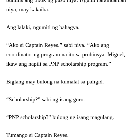
bumilis ang tibok ng puso niya. Ngunit naramdaman
niya, may kakaiba.
Ang lalaki, ngumiti ng bahagya.
“Ako si Captain Reyes.” sabi niya. “Ako ang
coordinator ng program na ito sa probinsya. Miguel,
ikaw ang napili sa PNP scholarship program.”
Biglang may bulong na kumalat sa paligid.
“Scholarship?” sabi ng isang guro.
“PNP scholarship?” bulong ng isang magulang.
Tumango si Captain Reyes.