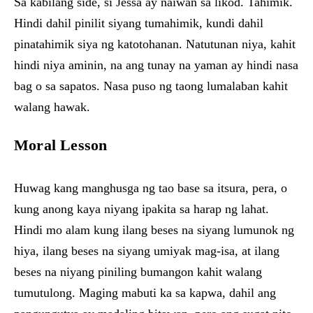
Sa kabilang side, si Jessa ay naiwan sa likod. Tahimik.
Hindi dahil pinilit siyang tumahimik, kundi dahil
pinatahimik siya ng katotohanan. Natutunan niya, kahit
hindi niya aminin, na ang tunay na yaman ay hindi nasa
bag o sa sapatos. Nasa puso ng taong lumalaban kahit
walang hawak.
Moral Lesson
Huwag kang manghusga ng tao base sa itsura, pera, o
kung anong kaya niyang ipakita sa harap ng lahat.
Hindi mo alam kung ilang beses na siyang lumunok ng
hiya, ilang beses na siyang umiyak mag-isa, at ilang
beses na niyang piniling bumangon kahit walang
tumutulong. Maging mabuti ka sa kapwa, dahil ang