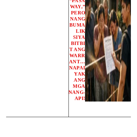
“PASA
WAY,”
PERO
NANG
BUMA
LIK
SIYA
BITBI
T ANG
WARR
ANT…
NAPAI
YAK
ANG
MGA
NANG-
API!