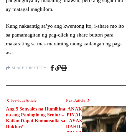
pangungutya ay madaling bitawan, pero ang sugat nito
ay matagal maghilom.
Kung nakaantig sa’yo ang kwentong ito, i-share mo ito
sa pamamagitan ng pag-click ng share button para
makarating sa mas maraming taong kailangan ng pag-
asa.
SHARE THIS STORY
Previous Article
Next Article
Ang 5 Senyales na Humihina
ANAK
na ang Paningin ng Senior –
PINAL
Kailan Dapat Kumonsulta sa
AYAS
Doktor?
DAHIL