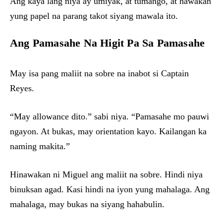
Ang kaya lang niya ay umiyak, at tumango, at hawakan
yung papel na parang takot siyang mawala ito.
Ang Pamasahe Na Higit Pa Sa Pamasahe
May isa pang maliit na sobre na inabot si Captain
Reyes.
“May allowance dito.” sabi niya. “Pamasahe mo pauwi
ngayon. At bukas, may orientation kayo. Kailangan ka
naming makita.”
Hinawakan ni Miguel ang maliit na sobre. Hindi niya
binuksan agad. Kasi hindi na iyon yung mahalaga. Ang
mahalaga, may bukas na siyang hahabulin.