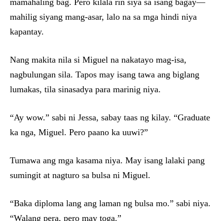
mamahaling bag. Pero kilala rin siya sa isang bagay—
mahilig siyang mang-asar, lalo na sa mga hindi niya
kapantay.
Nang makita nila si Miguel na nakatayo mag-isa,
nagbulungan sila. Tapos may isang tawa ang biglang
lumakas, tila sinasadya para marinig niya.
“Ay wow.” sabi ni Jessa, sabay taas ng kilay. “Graduate
ka nga, Miguel. Pero paano ka uuwi?”
Tumawa ang mga kasama niya. May isang lalaki pang
sumingit at nagturo sa bulsa ni Miguel.
“Baka diploma lang ang laman ng bulsa mo.” sabi niya.
“Walang pera, pero may toga.”