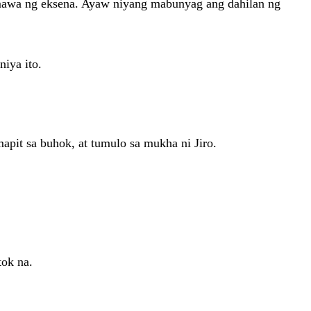
gumawa ng eksena. Ayaw niyang mabunyag ang dahilan ng
niya ito.
pit sa buhok, at tumulo sa mukha ni Jiro.
tok na.