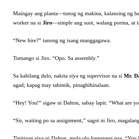
Maingay ang planta—tunog ng makina, kalansing ng baka
worker na si
Jiro
—simple ang suot, walang porma, at t
“New hire?” tanong ng isang manggagawa.
Tumango si Jiro. “Opo. Sa assembly.”
Sa kabilang dulo, nakita siya ng supervisor na si
Mr. D
agad; kapag may tahimik, pinaghihinalaan.
“Hey! You!” sigaw ni Dalton, sabay lapit. “What are yo
“Sir, waiting po sa assignment,” sagot ni Jiro, magalang
Tinitigan siya ni Dalton, mula ulo hanggang paa. “You