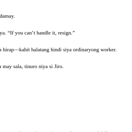
adamay.
a. “If you can’t handle it, resign.”
a hirap—kahit halatang hindi siya ordinaryong worker.
ay sala, tinuro niya si Jiro.