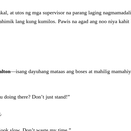
l, at utos ng mga supervisor na parang laging nagmamadali.
ahimik lang kung kumilos. Pawis na agad ang noo niya kahit
alton
—isang dayuhang mataas ang boses at mahilig mamahiya.
u doing there? Don’t just stand!”
.
 look slow. Don’t waste my time.”