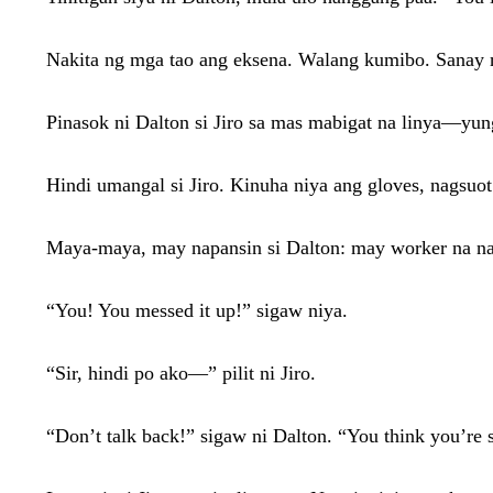
Nakita ng mga tao ang eksena. Walang kumibo. Sanay
Pinasok ni Dalton si Jiro sa mas mabigat na linya—yung a
Hindi umangal si Jiro. Kinuha niya ang gloves, nagsuot
Maya-maya, may napansin si Dalton: may worker na nagk
“You! You messed it up!” sigaw niya.
“Sir, hindi po ako—” pilit ni Jiro.
“Don’t talk back!” sigaw ni Dalton. “You think you’re 