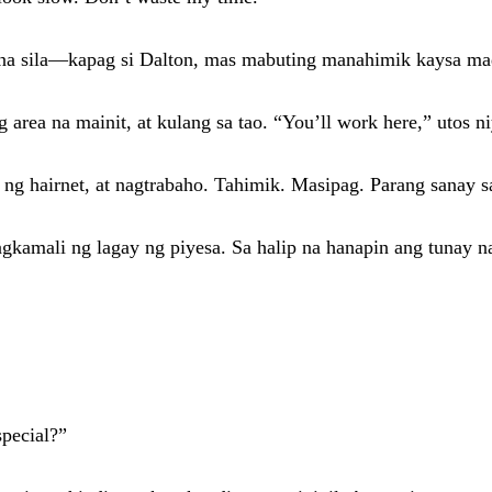
 na sila—kapag si Dalton, mas mabuting manahimik kaysa m
rea na mainit, at kulang sa tao. “You’ll work here,” utos niy
 ng hairnet, at nagtrabaho. Tahimik. Masipag. Parang sanay s
amali ng lagay ng piyesa. Sa halip na hanapin ang tunay na m
special?”