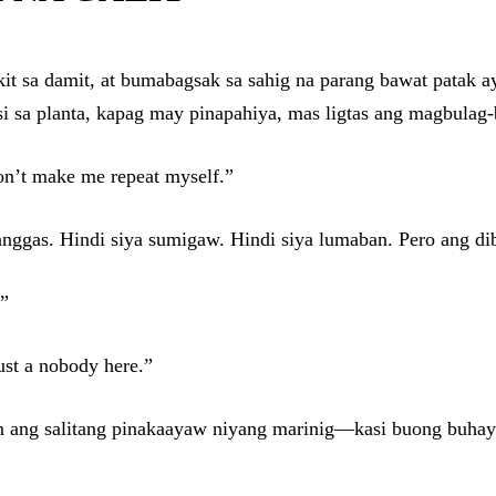
kit sa damit, at bumabagsak sa sahig na parang bawat patak ay
si sa planta, kapag may pinapahiya, mas ligtas ang magbulag-
on’t make me repeat myself.”
ggas. Hindi siya sumigaw. Hindi siya lumaban. Pero ang di
.”
ust a nobody here.”
 ang salitang pinakaayaw niyang marinig—kasi buong buhay n