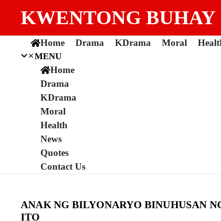
Skip to content
KWENTONG BUHAY
Home
Drama
KDrama
Moral
Healt
MENU
Home
Drama
KDrama
Moral
Health
News
Quotes
Contact Us
ANAK NG BILYONARYO BINUHUSAN NG
ITO