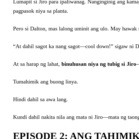
Lumapit si Jiro para ipaliwanag. Nanginginig ang kam
pagpasok niya sa planta.
Pero si Dalton, mas lalong uminit ang ulo. May hawak si
“At dahil sagot ka nang sagot—cool down!” sigaw ni D
At sa harap ng lahat,
binuhusan niya ng tubig si Jiro
—
Tumahimik ang buong linya.
Hindi dahil sa awa lang.
Kundi dahil nakita nila ang mata ni Jiro—mata ng taon
EPISODE 2: ANG TAHIMI