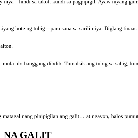
ay niya—hindi sa takot, kundi sa pagpipigil. Ayaw niyang 
yang bote ng tubig—para sana sa sarili niya. Biglang tinaas 
alton.
mula ulo hanggang dibdib. Tumalsik ang tubig sa sahig, kuma
g matagal nang pinipigilan ang galit… at ngayon, halos pumu
K NA GALIT