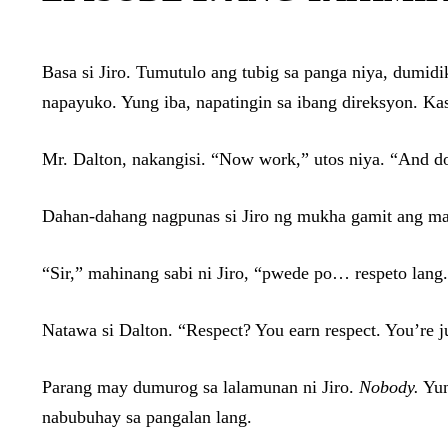
Basa si Jiro. Tumutulo ang tubig sa panga niya, dumidi
napayuko. Yung iba, napatingin sa ibang direksyon. Ka
Mr. Dalton, nakangisi. “Now work,” utos niya. “And d
Dahan-dahang nagpunas si Jiro ng mukha gamit ang man
“Sir,” mahinang sabi ni Jiro, “pwede po… respeto lang
Natawa si Dalton. “Respect? You earn respect. You’re j
Parang may dumurog sa lalamunan ni Jiro.
Nobody.
Yun
nabubuhay sa pangalan lang.