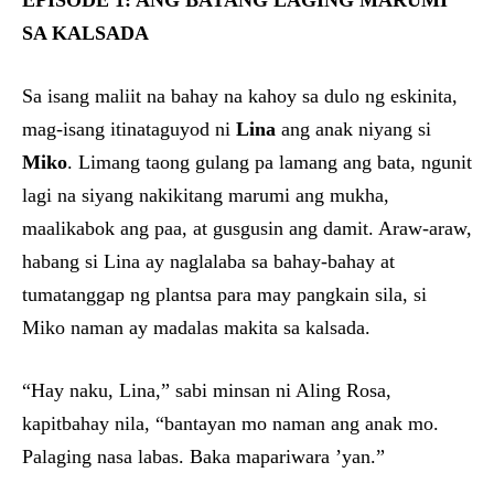
EPISODE 1: ANG BATANG LAGING MARUMI
SA KALSADA
Sa isang maliit na bahay na kahoy sa dulo ng eskinita,
mag-isang itinataguyod ni
Lina
ang anak niyang si
Miko
. Limang taong gulang pa lamang ang bata, ngunit
lagi na siyang nakikitang marumi ang mukha,
maalikabok ang paa, at gusgusin ang damit. Araw-araw,
habang si Lina ay naglalaba sa bahay-bahay at
tumatanggap ng plantsa para may pangkain sila, si
Miko naman ay madalas makita sa kalsada.
“Hay naku, Lina,” sabi minsan ni Aling Rosa,
kapitbahay nila, “bantayan mo naman ang anak mo.
Palaging nasa labas. Baka mapariwara ’yan.”