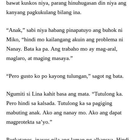
bawat kuskos niya, parang hinuhugasan din niya ang
kanyang pagkukulang bilang ina.
“Anak,” sabi niya habang pinapatuyo ang buhok ni
Miko, “hindi mo kailangang akuin ang problema ni
Nanay. Bata ka pa. Ang trabaho mo ay mag-aral,
maglaro, at maging masaya.”
“Pero gusto ko po kayong tulungan,” sagot ng bata.
Ngumiti si Lina kahit basa ang mata. “Tutulong ka.
Pero hindi sa kalsada. Tutulong ka sa pagiging
mabuting anak. Ako ang nanay mo. Ako ang dapat
magprotekta sa’yo.”
Pagkatapos, inayos nila ang laman ng alkansya. Hindi