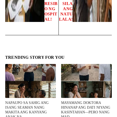
RESIB
SILA
O NG
ANG
OSPIT
NATU
AL!
LALA!
TRENDING STORY FOR YOU
NAPAUPO SA SAHIG ANG
MAYAMANG DOKTORA
ISANG SEAMAN NANG
HINANAP ANG DATI NIYANG
MAKITA ANG KANYANG
KASINTAHAN—PERO NANG
ANAK NA ...
MAD ...