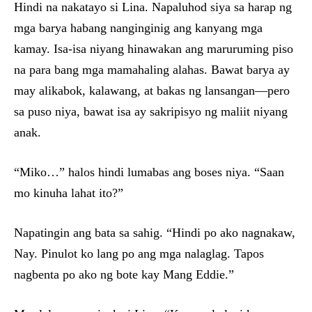
Hindi na nakatayo si Lina. Napaluhod siya sa harap ng
mga barya habang nanginginig ang kanyang mga
kamay. Isa-isa niyang hinawakan ang maruruming piso
na para bang mga mamahaling alahas. Bawat barya ay
may alikabok, kalawang, at bakas ng lansangan—pero
sa puso niya, bawat isa ay sakripisyo ng maliit niyang
anak.
“Miko…” halos hindi lumabas ang boses niya. “Saan
mo kinuha lahat ito?”
Napatingin ang bata sa sahig. “Hindi po ako nagnakaw,
Nay. Pinulot ko lang po ang mga nalaglag. Tapos
nagbenta po ako ng bote kay Mang Eddie.”