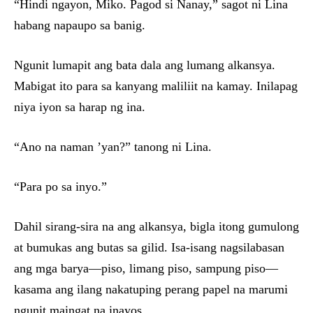
“Hindi ngayon, Miko. Pagod si Nanay,” sagot ni Lina
habang napaupo sa banig.
Ngunit lumapit ang bata dala ang lumang alkansya.
Mabigat ito para sa kanyang maliliit na kamay. Inilapag
niya iyon sa harap ng ina.
“Ano na naman ’yan?” tanong ni Lina.
“Para po sa inyo.”
Dahil sirang-sira na ang alkansya, bigla itong gumulong
at bumukas ang butas sa gilid. Isa-isang nagsilabasan
ang mga barya—piso, limang piso, sampung piso—
kasama ang ilang nakatuping perang papel na marumi
ngunit maingat na inayos.