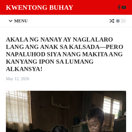
Skip to content
KWENTONG BUHAY
MENU
AKALA NG NANAY AY NAGLALARO
LANG ANG ANAK SA KALSADA—PERO
NAPALUHOD SIYA NANG MAKITA ANG
KANYANG IPON SA LUMANG
ALKANSYA!
May 12, 2026