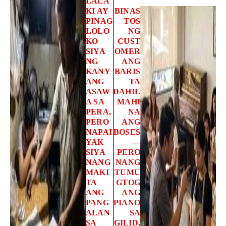
LALA
KI AY
BINAS
PINAG
TOS
LOLO
NG
KO
CUST
SIYA
OMER
NG
ANG
KANY
BARIS
ANG
TA
ASAW
DAHIL
A SA
MAHI
PERA,
NA
PERO
ANG
NAPAI
BOSES
YAK
—
SIYA
PERO
NANG
NANG
MAKI
TUMU
TA
GTOG
ANG
ANG
PANG
PIANO
ALAN
SA
SA
GILID,