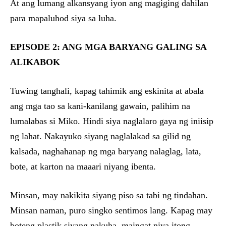
At ang lumang alkansyang iyon ang magiging dahilan
para mapaluhod siya sa luha.
EPISODE 2: ANG MGA BARYANG GALING SA
ALIKABOK
Tuwing tanghali, kapag tahimik ang eskinita at abala
ang mga tao sa kani-kanilang gawain, palihim na
lumalabas si Miko. Hindi siya naglalaro gaya ng iniisip
ng lahat. Nakayuko siyang naglalakad sa gilid ng
kalsada, naghahanap ng mga baryang nalaglag, lata,
bote, at karton na maaari niyang ibenta.
Minsan, may nakikita siyang piso sa tabi ng tindahan.
Minsan naman, puro singko sentimos lang. Kapag may
boteng plastik siyang nakuha, maingat niya itong