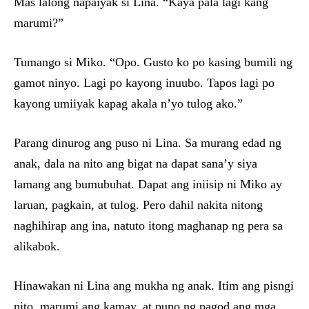
Mas lalong napaiyak si Lina. “Kaya pala lagi kang
marumi?”
Tumango si Miko. “Opo. Gusto ko po kasing bumili ng
gamot ninyo. Lagi po kayong inuubo. Tapos lagi po
kayong umiiyak kapag akala n’yo tulog ako.”
Parang dinurog ang puso ni Lina. Sa murang edad ng
anak, dala na nito ang bigat na dapat sana’y siya
lamang ang bumubuhat. Dapat ang iniisip ni Miko ay
laruan, pagkain, at tulog. Pero dahil nakita nitong
naghihirap ang ina, natuto itong maghanap ng pera sa
alikabok.
Hinawakan ni Lina ang mukha ng anak. Itim ang pisngi
nito, marumi ang kamay, at puno ng pagod ang mga