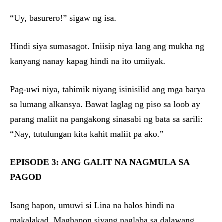
“Uy, basurero!” sigaw ng isa.
Hindi siya sumasagot. Iniisip niya lang ang mukha ng
kanyang nanay kapag hindi na ito umiiyak.
Pag-uwi niya, tahimik niyang isinisilid ang mga barya
sa lumang alkansya. Bawat laglag ng piso sa loob ay
parang maliit na pangakong sinasabi ng bata sa sarili:
“Nay, tutulungan kita kahit maliit pa ako.”
EPISODE 3: ANG GALIT NA NAGMULA SA
PAGOD
Isang hapon, umuwi si Lina na halos hindi na
makalakad. Maghapon siyang naglaba sa dalawang