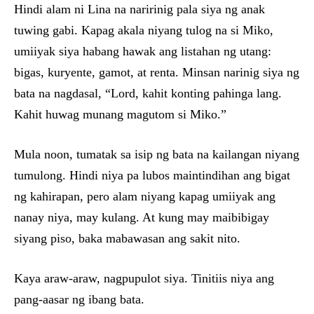
Hindi alam ni Lina na naririnig pala siya ng anak
tuwing gabi. Kapag akala niyang tulog na si Miko,
umiiyak siya habang hawak ang listahan ng utang:
bigas, kuryente, gamot, at renta. Minsan narinig siya ng
bata na nagdasal, “Lord, kahit konting pahinga lang.
Kahit huwag munang magutom si Miko.”
Mula noon, tumatak sa isip ng bata na kailangan niyang
tumulong. Hindi niya pa lubos maintindihan ang bigat
ng kahirapan, pero alam niyang kapag umiiyak ang
nanay niya, may kulang. At kung may maibibigay
siyang piso, baka mabawasan ang sakit nito.
Kaya araw-araw, nagpupulot siya. Tinitiis niya ang
pang-aasar ng ibang bata.