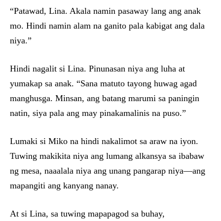
“Patawad, Lina. Akala namin pasaway lang ang anak
mo. Hindi namin alam na ganito pala kabigat ang dala
niya.”
Hindi nagalit si Lina. Pinunasan niya ang luha at
yumakap sa anak. “Sana matuto tayong huwag agad
manghusga. Minsan, ang batang marumi sa paningin
natin, siya pala ang may pinakamalinis na puso.”
Lumaki si Miko na hindi nakalimot sa araw na iyon.
Tuwing makikita niya ang lumang alkansya sa ibabaw
ng mesa, naaalala niya ang unang pangarap niya—ang
mapangiti ang kanyang nanay.
At si Lina, sa tuwing mapapagod sa buhay,