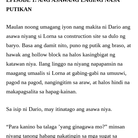
EPISODE 1: ANG ASAWANG LAGING NASA
PUTIKAN
Maulan noong umagang iyon nang makita ni Dario ang
asawa niyang si Lorna sa construction site sa dulo ng
baryo. Basa ang damit nito, puno ng putik ang braso, at
hawak ang hollow block na halos kasingbigat ng
katawan niya. Ilang linggo na niyang napapansin na
maagang umaalis si Lorna at gabing-gabi na umuuwi,
pagod na pagod, nangingitim sa araw, at halos hindi na
makapagsalita sa hapag-kainan.
Sa isip ni Dario, may itinatago ang asawa niya.
“Para kanino ba talaga ’yang ginagawa mo?” minsan
niyang tanong habang nakatingin sa mga sugat sa