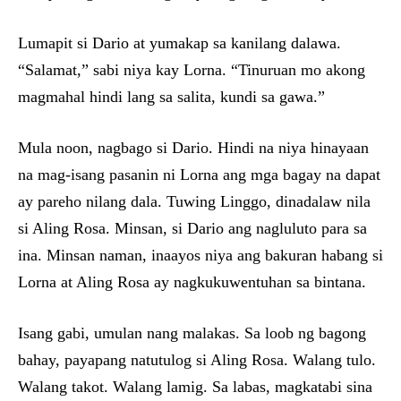
Lumapit si Dario at yumakap sa kanilang dalawa.
“Salamat,” sabi niya kay Lorna. “Tinuruan mo akong
magmahal hindi lang sa salita, kundi sa gawa.”
Mula noon, nagbago si Dario. Hindi na niya hinayaan
na mag-isang pasanin ni Lorna ang mga bagay na dapat
ay pareho nilang dala. Tuwing Linggo, dinadalaw nila
si Aling Rosa. Minsan, si Dario ang nagluluto para sa
ina. Minsan naman, inaayos niya ang bakuran habang si
Lorna at Aling Rosa ay nagkukuwentuhan sa bintana.
Isang gabi, umulan nang malakas. Sa loob ng bagong
bahay, payapang natutulog si Aling Rosa. Walang tulo.
Walang takot. Walang lamig. Sa labas, magkatabi sina