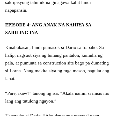
sakripisyong tahimik na ginagawa kahit hindi
napapansin.
EPISODE 4: ANG ANAK NA NAHIYA SA
SARILING INA
Kinabukasan, hindi pumasok si Dario sa trabaho. Sa
halip, nagsuot siya ng lumang pantalon, kumuha ng
pala, at pumunta sa construction site bago pa dumating
si Lorna. Nang makita siya ng mga mason, nagulat ang
lahat.
“Pare, ikaw?” tanong ng isa. “Akala namin si misis mo
lang ang tutulong ngayon.”
Napayuko si Dario. “Ako dapat ang matagal nang