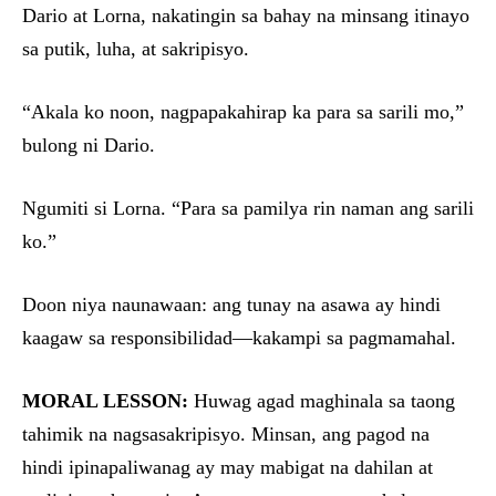
Dario at Lorna, nakatingin sa bahay na minsang itinayo
sa putik, luha, at sakripisyo.
“Akala ko noon, nagpapakahirap ka para sa sarili mo,”
bulong ni Dario.
Ngumiti si Lorna. “Para sa pamilya rin naman ang sarili
ko.”
Doon niya naunawaan: ang tunay na asawa ay hindi
kaagaw sa responsibilidad—kakampi sa pagmamahal.
MORAL LESSON:
Huwag agad maghinala sa taong
tahimik na nagsasakripisyo. Minsan, ang pagod na
hindi ipinapaliwanag ay may mabigat na dahilan at