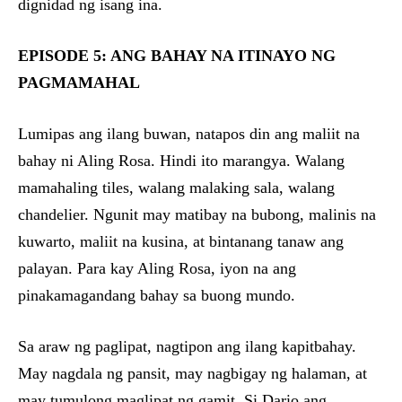
dignidad ng isang ina.
EPISODE 5: ANG BAHAY NA ITINAYO NG
PAGMAMAHAL
Lumipas ang ilang buwan, natapos din ang maliit na
bahay ni Aling Rosa. Hindi ito marangya. Walang
mamahaling tiles, walang malaking sala, walang
chandelier. Ngunit may matibay na bubong, malinis na
kuwarto, maliit na kusina, at bintanang tanaw ang
palayan. Para kay Aling Rosa, iyon na ang
pinakamagandang bahay sa buong mundo.
Sa araw ng paglipat, nagtipon ang ilang kapitbahay.
May nagdala ng pansit, may nagbigay ng halaman, at
may tumulong maglipat ng gamit. Si Dario ang