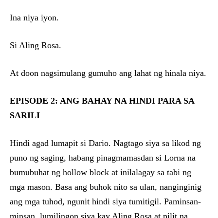
Ina niya iyon.
Si Aling Rosa.
At doon nagsimulang gumuho ang lahat ng hinala niya.
EPISODE 2: ANG BAHAY NA HINDI PARA SA
SARILI
Hindi agad lumapit si Dario. Nagtago siya sa likod ng
puno ng saging, habang pinagmamasdan si Lorna na
bumubuhat ng hollow block at inilalagay sa tabi ng
mga mason. Basa ang buhok nito sa ulan, nanginginig
ang mga tuhod, ngunit hindi siya tumitigil. Paminsan-
minsan, lumilingon siya kay Aling Rosa at pilit na