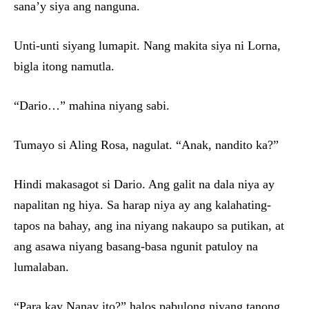
sana’y siya ang nanguna.
Unti-unti siyang lumapit. Nang makita siya ni Lorna,
bigla itong namutla.
“Dario…” mahina niyang sabi.
Tumayo si Aling Rosa, nagulat. “Anak, nandito ka?”
Hindi makasagot si Dario. Ang galit na dala niya ay
napalitan ng hiya. Sa harap niya ay ang kalahating-
tapos na bahay, ang ina niyang nakaupo sa putikan, at
ang asawa niyang basang-basa ngunit patuloy na
lumalaban.
“Para kay Nanay ito?” halos pabulong niyang tanong.