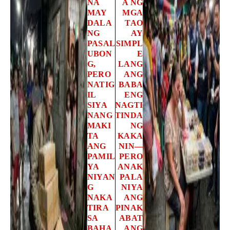
NA
A NG
MAY
MGA
DALA
TAO
NG
AY
PASAL
SIMPL
UBON
E
G,
LANG
PERO
ANG
NATIG
BABA
IL
ENG
SIYA
NAGTI
NANG
TINDA
MAKI
NG
TA
KAKA
ANG
NIN—
PAMIL
PERO
YA
ANAK
NIYAN
PALA
G
NIYA
NAKA
ANG
TIRA
PINAK
SA
ABAT
BAHA
ANG