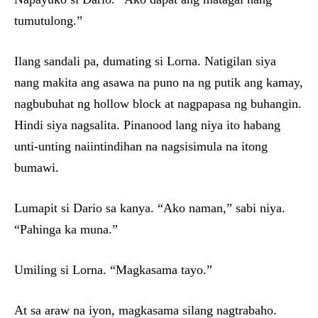
tumutulong.”
Ilang sandali pa, dumating si Lorna. Natigilan siya
nang makita ang asawa na puno na ng putik ang kamay,
nagbubuhat ng hollow block at nagpapasa ng buhangin.
Hindi siya nagsalita. Pinanood lang niya ito habang
unti-unting naiintindihan na nagsisimula na itong
bumawi.
Lumapit si Dario sa kanya. “Ako naman,” sabi niya.
“Pahinga ka muna.”
Umiling si Lorna. “Magkasama tayo.”
At sa araw na iyon, magkasama silang nagtrabaho.