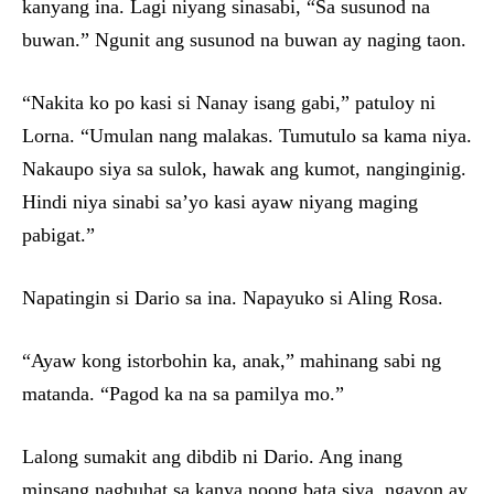
kanyang ina. Lagi niyang sinasabi, “Sa susunod na
buwan.” Ngunit ang susunod na buwan ay naging taon.
“Nakita ko po kasi si Nanay isang gabi,” patuloy ni
Lorna. “Umulan nang malakas. Tumutulo sa kama niya.
Nakaupo siya sa sulok, hawak ang kumot, nanginginig.
Hindi niya sinabi sa’yo kasi ayaw niyang maging
pabigat.”
Napatingin si Dario sa ina. Napayuko si Aling Rosa.
“Ayaw kong istorbohin ka, anak,” mahinang sabi ng
matanda. “Pagod ka na sa pamilya mo.”
Lalong sumakit ang dibdib ni Dario. Ang inang
minsang nagbuhat sa kanya noong bata siya, ngayon ay