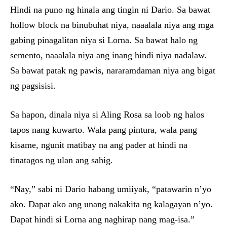
Hindi na puno ng hinala ang tingin ni Dario. Sa bawat
hollow block na binubuhat niya, naaalala niya ang mga
gabing pinagalitan niya si Lorna. Sa bawat halo ng
semento, naaalala niya ang inang hindi niya nadalaw.
Sa bawat patak ng pawis, nararamdaman niya ang bigat
ng pagsisisi.
Sa hapon, dinala niya si Aling Rosa sa loob ng halos
tapos nang kuwarto. Wala pang pintura, wala pang
kisame, ngunit matibay na ang pader at hindi na
tinatagos ng ulan ang sahig.
“Nay,” sabi ni Dario habang umiiyak, “patawarin n’yo
ako. Dapat ako ang unang nakakita ng kalagayan n’yo.
Dapat hindi si Lorna ang naghirap nang mag-isa.”