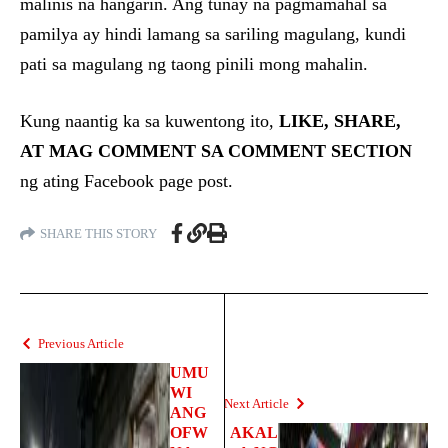
malinis na hangarin. Ang tunay na pagmamahal sa
pamilya ay hindi lamang sa sariling magulang, kundi
pati sa magulang ng taong pinili mong mahalin.
Kung naantig ka sa kuwentong ito,
LIKE, SHARE,
AT MAG COMMENT SA COMMENT SECTION
ng ating Facebook page post.
SHARE THIS STORY
Previous Article
UMU
WI
Next Article
ANG
OFW
AKAL