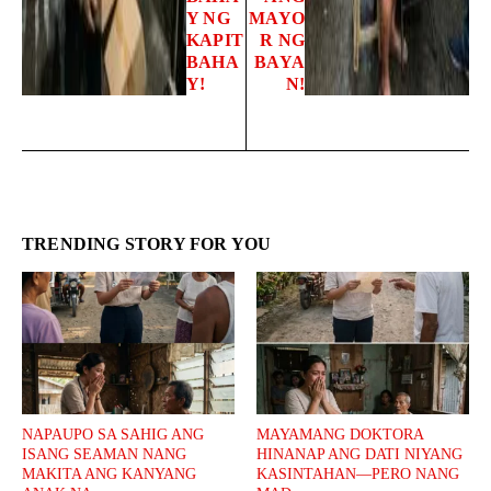
Y NG
MAYO
KAPIT
R NG
BAHA
BAYA
Y!
N!
TRENDING STORY FOR YOU
NAPAUPO SA SAHIG ANG
MAYAMANG DOKTORA
ISANG SEAMAN NANG
HINANAP ANG DATI NIYANG
MAKITA ANG KANYANG
KASINTAHAN—PERO NANG