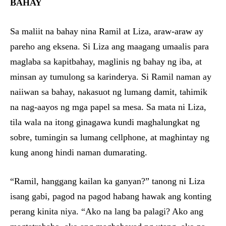
BAHAY
Sa maliit na bahay nina Ramil at Liza, araw-araw ay
pareho ang eksena. Si Liza ang maagang umaalis para
maglaba sa kapitbahay, maglinis ng bahay ng iba, at
minsan ay tumulong sa karinderya. Si Ramil naman ay
naiiwan sa bahay, nakasuot ng lumang damit, tahimik
na nag-aayos ng mga papel sa mesa. Sa mata ni Liza,
tila wala na itong ginagawa kundi maghalungkat ng
sobre, tumingin sa lumang cellphone, at maghintay ng
kung anong hindi naman dumarating.
“Ramil, hanggang kailan ka ganyan?” tanong ni Liza
isang gabi, pagod na pagod habang hawak ang konting
perang kinita niya. “Ako na lang ba palagi? Ako ang