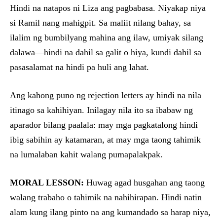
Hindi na natapos ni Liza ang pagbabasa. Niyakap niya
si Ramil nang mahigpit. Sa maliit nilang bahay, sa
ilalim ng bumbilyang mahina ang ilaw, umiyak silang
dalawa—hindi na dahil sa galit o hiya, kundi dahil sa
pasasalamat na hindi pa huli ang lahat.
Ang kahong puno ng rejection letters ay hindi na nila
itinago sa kahihiyan. Inilagay nila ito sa ibabaw ng
aparador bilang paalala: may mga pagkatalong hindi
ibig sabihin ay katamaran, at may mga taong tahimik
na lumalaban kahit walang pumapalakpak.
MORAL LESSON:
Huwag agad husgahan ang taong
walang trabaho o tahimik na nahihirapan. Hindi natin
alam kung ilang pinto na ang kumandado sa harap niya,