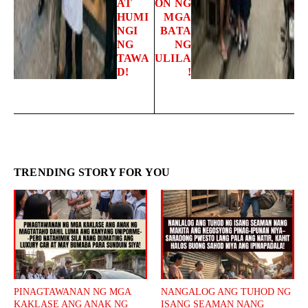
AT
ON NG
HUMI
MGA
NGI
BATA
NG
NG
TAWA
ULILA
D!
!
TRENDING STORY FOR YOU
PINAGTAWANAN NG MGA
NANGALOG ANG TUHOD NG
KAKLASE ANG ANAK NG
ISANG SEAMAN NANG