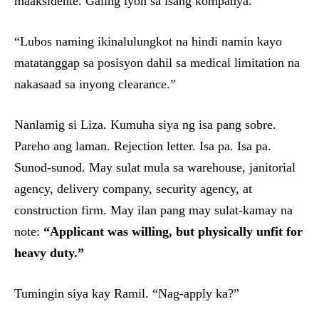
maaksidente. Galing iyon sa isang kompanya.
“Lubos naming ikinalulungkot na hindi namin kayo
matatanggap sa posisyon dahil sa medical limitation na
nakasaad sa inyong clearance.”
Nanlamig si Liza. Kumuha siya ng isa pang sobre.
Pareho ang laman. Rejection letter. Isa pa. Isa pa.
Sunod-sunod. May sulat mula sa warehouse, janitorial
agency, delivery company, security agency, at
construction firm. May ilan pang may sulat-kamay na
note:
“Applicant was willing, but physically unfit for
heavy duty.”
Tumingin siya kay Ramil. “Nag-apply ka?”