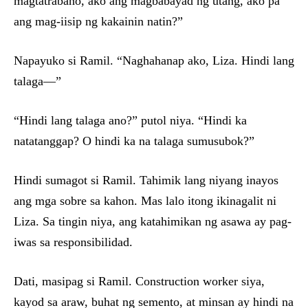
magtatrabaho, ako ang magbabayad ng utang, ako pa
ang mag-iisip ng kakainin natin?”
Napayuko si Ramil. “Naghahanap ako, Liza. Hindi lang
talaga—”
“Hindi lang talaga ano?” putol niya. “Hindi ka
natatanggap? O hindi ka na talaga sumusubok?”
Hindi sumagot si Ramil. Tahimik lang niyang inayos
ang mga sobre sa kahon. Mas lalo itong ikinagalit ni
Liza. Sa tingin niya, ang katahimikan ng asawa ay pag-
iwas sa responsibilidad.
Dati, masipag si Ramil. Construction worker siya,
kayod sa araw, buhat ng semento, at minsan ay hindi na