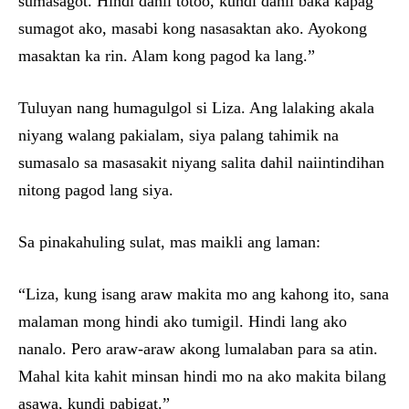
sumasagot. Hindi dahil totoo, kundi dahil baka kapag
sumagot ako, masabi kong nasasaktan ako. Ayokong
masaktan ka rin. Alam kong pagod ka lang.”
Tuluyan nang humagulgol si Liza. Ang lalaking akala
niyang walang pakialam, siya palang tahimik na
sumasalo sa masasakit niyang salita dahil naiintindihan
nitong pagod lang siya.
Sa pinakahuling sulat, mas maikli ang laman:
“Liza, kung isang araw makita mo ang kahong ito, sana
malaman mong hindi ako tumigil. Hindi lang ako
nanalo. Pero araw-araw akong lumalaban para sa atin.
Mahal kita kahit minsan hindi mo na ako makita bilang
asawa, kundi pabigat.”