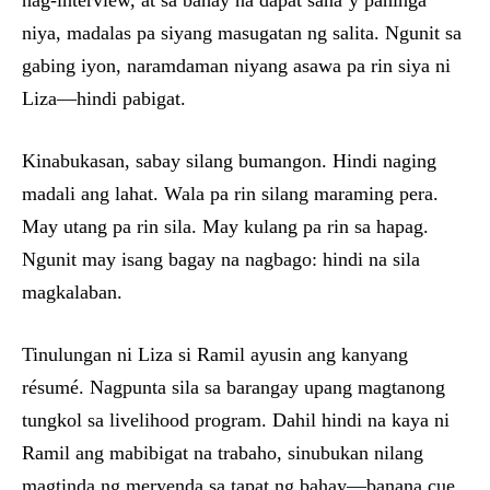
nag-interview, at sa bahay na dapat sana’y pahinga
niya, madalas pa siyang masugatan ng salita. Ngunit sa
gabing iyon, naramdaman niyang asawa pa rin siya ni
Liza—hindi pabigat.
Kinabukasan, sabay silang bumangon. Hindi naging
madali ang lahat. Wala pa rin silang maraming pera.
May utang pa rin sila. May kulang pa rin sa hapag.
Ngunit may isang bagay na nagbago: hindi na sila
magkalaban.
Tinulungan ni Liza si Ramil ayusin ang kanyang
résumé. Nagpunta sila sa barangay upang magtanong
tungkol sa livelihood program. Dahil hindi na kaya ni
Ramil ang mabibigat na trabaho, sinubukan nilang
magtinda ng meryenda sa tapat ng bahay—banana cue,