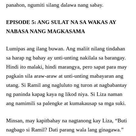
panahon, ngumiti silang dalawa nang sabay.
EPISODE 5: ANG SULAT NA SA WAKAS AY
NABASA NANG MAGKASAMA
Lumipas ang ilang buwan. Ang maliit nilang tindahan
sa harap ng bahay ay unti-unting nakilala sa barangay.
Hindi ito malaki, hindi marangya, pero sapat para may
pagkain sila araw-araw at unti-unting mabayaran ang
utang. Si Ramil ang nagluluto ng turon at nagbabantay
ng paninda kapag kaya ng likod niya. Si Liza naman
ang namimili sa palengke at kumakausap sa mga suki.
Minsan, may kapitbahay na nagtanong kay Liza, “Buti
nagbago si Ramil? Dati parang wala lang ginagawa.”