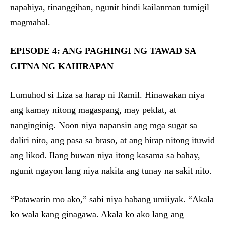
napahiya, tinanggihan, ngunit hindi kailanman tumigil
magmahal.
EPISODE 4: ANG PAGHINGI NG TAWAD SA
GITNA NG KAHIRAPAN
Lumuhod si Liza sa harap ni Ramil. Hinawakan niya
ang kamay nitong magaspang, may peklat, at
nanginginig. Noon niya napansin ang mga sugat sa
daliri nito, ang pasa sa braso, at ang hirap nitong ituwid
ang likod. Ilang buwan niya itong kasama sa bahay,
ngunit ngayon lang niya nakita ang tunay na sakit nito.
“Patawarin mo ako,” sabi niya habang umiiyak. “Akala
ko wala kang ginagawa. Akala ko ako lang ang