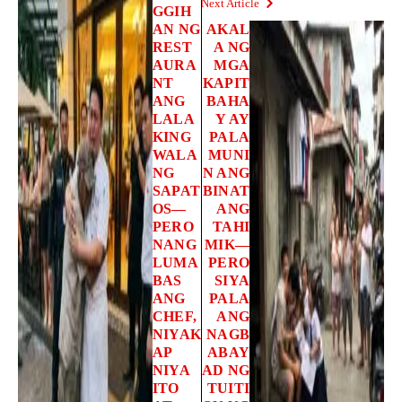
Next Article
GGIH
AN NG
AKAL
REST
A NG
AURA
MGA
NT
KAPIT
ANG
BAHA
LALA
Y AY
KING
PALA
WALA
MUNI
NG
N ANG
SAPAT
BINAT
OS—
ANG
PERO
TAHI
NANG
MIK—
LUMA
PERO
BAS
SIYA
ANG
PALA
CHEF,
ANG
NIYAK
NAGB
AP
ABAY
NIYA
AD NG
ITO
TUITI