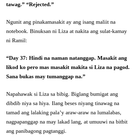
tawag.” “Rejected.”
Ngunit ang pinakamasakit ay ang isang maliit na
notebook. Binuksan ni Liza at nakita ang sulat-kamay
ni Ramil:
“Day 37: Hindi na naman natanggap. Masakit ang
likod ko pero mas masakit makita si Liza na pagod.
Sana bukas may tumanggap na.”
Napahawak si Liza sa bibig. Biglang bumigat ang
dibdib niya sa hiya. Ilang beses niyang tinawag na
tamad ang lalaking pala’y araw-araw na lumalabas,
nagpapanggap na may lakad lang, at umuuwi na bitbit
ang panibagong pagtanggi.