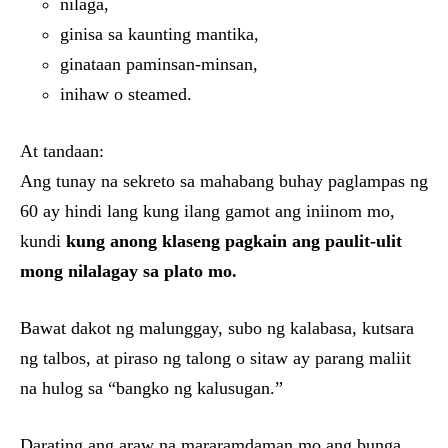
nilaga,
ginisa sa kaunting mantika,
ginataan paminsan-minsan,
inihaw o steamed.
At tandaan:
Ang tunay na sekreto sa mahabang buhay paglampas ng
60 ay hindi lang kung ilang gamot ang iniinom mo,
kundi
kung anong klaseng pagkain ang paulit-ulit
mong nilalagay sa plato mo.
Bawat dakot ng malunggay, subo ng kalabasa, kutsara
ng talbos, at piraso ng talong o sitaw ay parang maliit
na hulog sa “bangko ng kalusugan.”
Darating ang araw na mararamdaman mo ang bunga