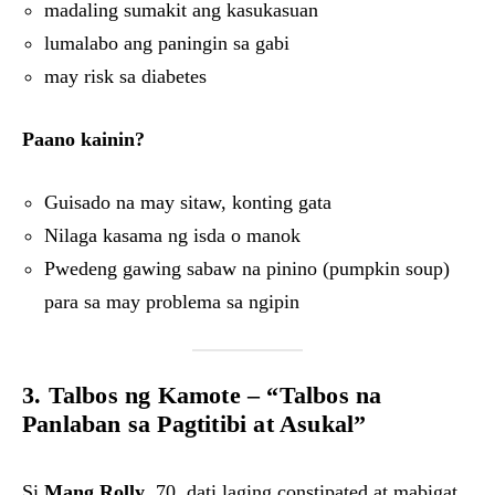
madaling sumakit ang kasukasuan
lumalabo ang paningin sa gabi
may risk sa diabetes
Paano kainin?
Guisado na may sitaw, konting gata
Nilaga kasama ng isda o manok
Pwedeng gawing sabaw na pinino (pumpkin soup)
para sa may problema sa ngipin
3. Talbos ng Kamote – “Talbos na
Panlaban sa Pagtitibi at Asukal”
Si
Mang Rolly
, 70, dati laging constipated at mabigat