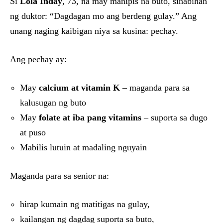
Si
Lola Inday
, 73, na may manipis na buto, sinabihan
ng duktor: “Dagdagan mo ang berdeng gulay.” Ang
unang naging kaibigan niya sa kusina: pechay.
Ang pechay ay:
May
calcium at vitamin K
– maganda para sa
kalusugan ng buto
May
folate at iba pang vitamins
– suporta sa dugo
at puso
Mabilis lutuin at madaling nguyain
Maganda para sa senior na:
hirap kumain ng matitigas na gulay,
kailangan ng dagdag suporta sa buto,