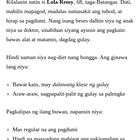
Kilalanin natin si
Lola Remy
, 68, taga-Batangas. Dati,
mabilis mapagod, madalas sumasakit ang tuhod, at
hirap sa pagdumi. Nang isang beses dalhin siya ng anak
niya sa doktor, sinabihan siyang ayusin ang pagkain:
bawas alat at matamis, dagdag gulay.
Hindi naman siya nag-diet nang bongga. Ang ginawa
lang niya:
Bawat kain, may
dalawang klase ng gulay
Araw-araw, nagpapalit-palit ng gulay sa palengke
Pagkalipas ng ilang buwan, napansin niya:
Mas regular na ang pagdumi
Hindi na masyadong mabigat ang pakiramdam sa