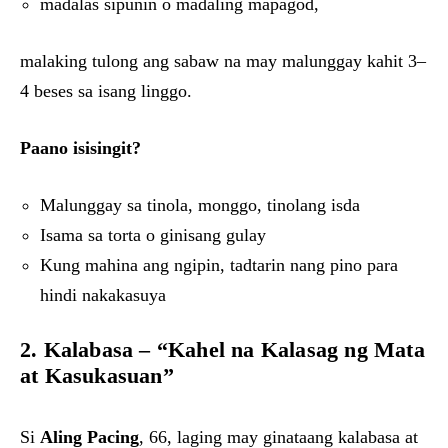
madalas sipunin o madaling mapagod,
malaking tulong ang sabaw na may malunggay kahit 3–
4 beses sa isang linggo.
Paano isisingit?
Malunggay sa tinola, monggo, tinolang isda
Isama sa torta o ginisang gulay
Kung mahina ang ngipin, tadtarin nang pino para
hindi nakakasuya
2. Kalabasa – “Kahel na Kalasag ng Mata
at Kasukasuan”
Si
Aling Pacing
, 66, laging may ginataang kalabasa at