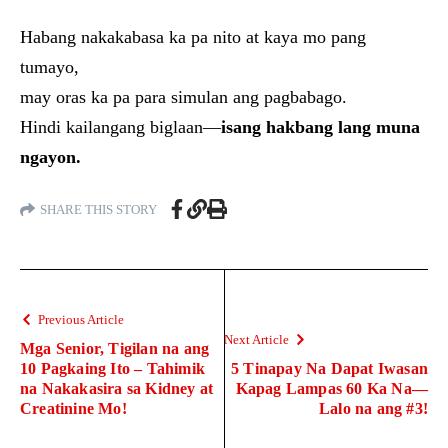
Habang nakakabasa ka pa nito at kaya mo pang
tumayo,
may oras ka pa para simulan ang pagbabago.
Hindi kailangang biglaan—
isang hakbang lang muna
ngayon.
SHARE THIS STORY
Previous Article
Next Article
Mga Senior, Tigilan na ang
10 Pagkaing Ito – Tahimik
5 Tinapay Na Dapat Iwasan
na Nakakasira sa Kidney at
Kapag Lampas 60 Ka Na—
Creatinine Mo!
Lalo na ang #3!