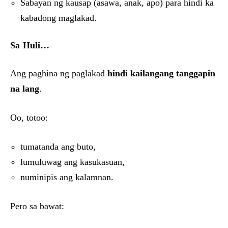
Sabayan ng kausap (asawa, anak, apo) para hindi ka
kabadong maglakad.
Sa Huli…
Ang paghina ng paglakad
hindi kailangang tanggapin
na lang
.
Oo, totoo:
tumatanda ang buto,
lumuluwag ang kasukasuan,
numinipis ang kalamnan.
Pero sa bawat: