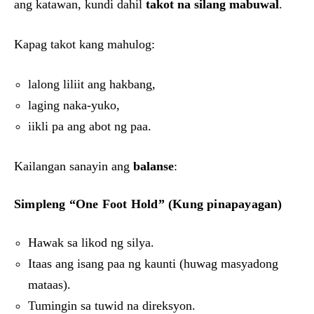
ang katawan, kundi dahil
takot na silang mabuwal
.
Kapag takot kang mahulog:
lalong liliit ang hakbang,
laging naka-yuko,
iikli pa ang abot ng paa.
Kailangan sanayin ang
balanse
:
Simpleng “One Foot Hold” (Kung pinapayagan)
Hawak sa likod ng silya.
Itaas ang isang paa ng kaunti (huwag masyadong
mataas).
Tumingin sa tuwid na direksyon.