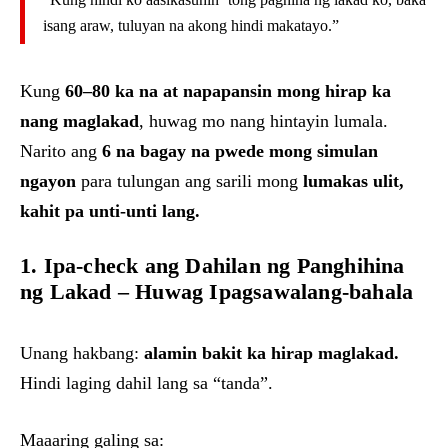
isang araw, tuluyan na akong hindi makatayo.”
Kung
60–80 ka na at napapansin mong hirap ka
nang maglakad
, huwag mo nang hintayin lumala.
Narito ang
6 na bagay na pwede mong simulan
ngayon
para tulungan ang sarili mong
lumakas ulit,
kahit pa unti-unti lang.
1. Ipa-check ang Dahilan ng Panghihina
ng Lakad – Huwag Ipagsawalang-bahala
Unang hakbang:
alamin bakit ka hirap maglakad.
Hindi laging dahil lang sa “tanda”.
Maaaring galing sa: