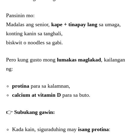
Pansinin mo:
Madalas ang senior,
kape + tinapay lang
sa umaga,
konting kanin sa tanghali,
biskwit o noodles sa gabi.
Pero kung gusto mong
lumakas maglakad
, kailangan
ng:
protina
para sa kalamnan,
calcium at vitamin D
para sa buto.
👉
Subukang gawin:
Kada kain, siguraduhing may
isang protina
: