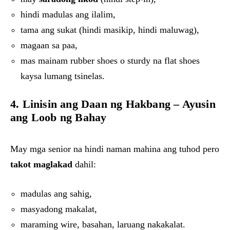
hindi madulas ang ilalim,
tama ang sukat (hindi masikip, hindi maluwag),
magaan sa paa,
mas mainam rubber shoes o sturdy na flat shoes
kaysa lumang tsinelas.
4. Linisin ang Daan ng Hakbang – Ayusin
ang Loob ng Bahay
May mga senior na hindi naman mahina ang tuhod pero
takot maglakad
dahil:
madulas ang sahig,
masyadong makalat,
maraming wire, basahan, laruang nakakalat.