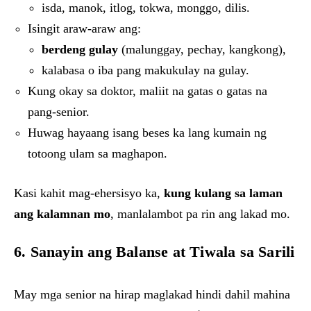
isda, manok, itlog, tokwa, monggo, dilis.
Isingit araw-araw ang:
berdeng gulay
(malunggay, pechay, kangkong),
kalabasa o iba pang makukulay na gulay.
Kung okay sa doktor, maliit na gatas o gatas na
pang-senior.
Huwag hayaang isang beses ka lang kumain ng
totoong ulam sa maghapon.
Kasi kahit mag-ehersisyo ka,
kung kulang sa laman
ang kalamnan mo
, manlalambot pa rin ang lakad mo.
6. Sanayin ang Balanse at Tiwala sa Sarili
May mga senior na hirap maglakad hindi dahil mahina