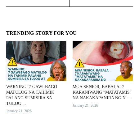
TRENDING STORY FOR YOU
WARNING: 7 GAWI BAGO
MGA SENIOR, BABALA: 7
MATULOG NA TAHIMIK
KARANIWANG “MATATAMIS”
PALANG SUMISIRA SA
NA NAKAKAPANIRA NG N ...
TULOG ...
January 21, 2026
January 21, 2026