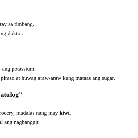
tay sa timbang.
ng doktor.
 ang potassium.
g piraso at huwag araw-araw kung mataas ang sugar.
patulog”
rocery, madalas nang may
kiwi
.
al ang nagbanggit