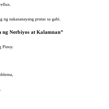
eflux.
g ng nakasanayang prutas sa gabi.
a ng Nerbiyos at Kalamnan”
g Pinoy.
roblema,
.