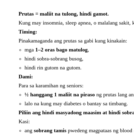
Prutas = maliit na tulong, hindi gamot.
Kung may insomnia, sleep apnea, o malalang sakit, k
Timing:
Pinakamaganda ang prutas sa gabi kung kinakain:
mga
1–2 oras bago matulog
,
hindi sobra-sobrang busog,
hindi rin gutom na gutom.
Dami:
Para sa karamihan ng seniors:
½ hanggang 1 maliit na piraso
ng prutas lang an
lalo na kung may diabetes o bantay sa timbang.
Piliin ang hindi masyadong maasim at hindi sobr
Kasi:
ang
sobrang tamis
pwedeng magpataas ng blood 