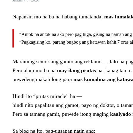
January 9, 2026
Napansin mo na ba na habang tumatanda,
mas lumalala
“Antok na antok na ako pero pag higa, gising na naman ang 
“Pagkagising ko, parang bugbog ang katawan kahit 7 oras a
Maraming senior ang ganito ang reklamo — lalo na pag
Pero alam mo ba na
may ilang prutas
na, kapag tama a
puwedeng makatulong para
mas kumalma ang kataw
Hindi ito “prutas miracle” ha —
hindi nito papalitan ang gamot, payo ng doktor, o taman
Pero sa tamang gamit, puwede itong maging
kaalyado 
Sa blog na ito, pag-uusapan natin ang: