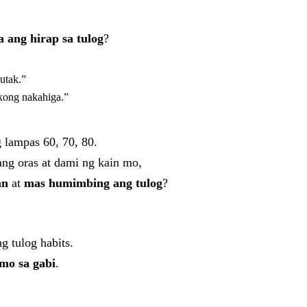
 ang hirap sa tulog
?
utak.”
kong nakahiga.”
 lampas 60, 70, 80.
ng oras at dami ng kain mo,
an
at
mas humimbing ang tulog
?
g tulog habits.
mo sa gabi
.