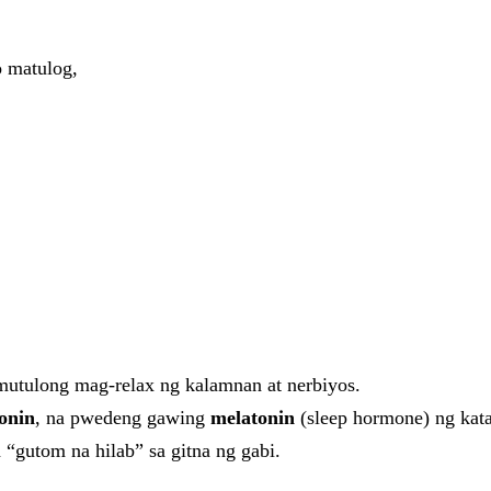
o matulog,
utulong mag-relax ng kalamnan at nerbiyos.
onin
, na pwedeng gawing
melatonin
(sleep hormone) ng kat
“gutom na hilab” sa gitna ng gabi.