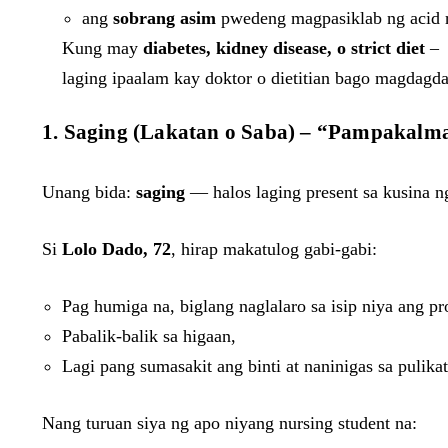
ang
sobrang asim
pwedeng magpasiklab ng acid r
Kung may
diabetes, kidney disease, o strict diet
–
laging ipaalam kay doktor o dietitian bago magdagda
1. Saging (Lakatan o Saba) – “Pampakalm
Unang bida:
saging
— halos laging present sa kusina n
Si
Lolo Dado, 72
, hirap makatulog gabi-gabi:
Pag humiga na, biglang naglalaro sa isip niya ang p
Pabalik-balik sa higaan,
Lagi pang sumasakit ang binti at naninigas sa pulikat
Nang turuan siya ng apo niyang nursing student na: