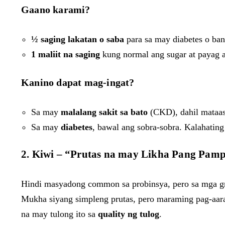
Gaano karami?
½ saging lakatan o saba
para sa may diabetes o ban
1 maliit na saging
kung normal ang sugar at payag a
Kanino dapat mag-ingat?
Sa may
malalang sakit sa bato
(CKD), dahil mataas
Sa may
diabetes
, bawal ang sobra-sobra. Kalahatin
2. Kiwi – “Prutas na may Likha Pang Pam
Hindi masyadong common sa probinsya, pero sa mga g
Mukha siyang simpleng prutas, pero maraming pag-aar
na may tulong ito sa
quality ng tulog
.