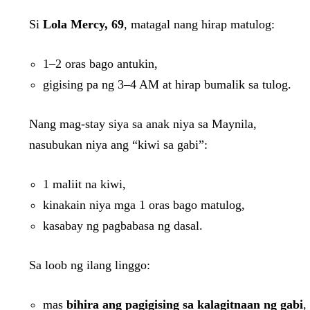
Si
Lola Mercy, 69
, matagal nang hirap matulog:
1–2 oras bago antukin,
gigising pa ng 3–4 AM at hirap bumalik sa tulog.
Nang mag-stay siya sa anak niya sa Maynila,
nasubukan niya ang “kiwi sa gabi”:
1 maliit na kiwi,
kinakain niya mga 1 oras bago matulog,
kasabay ng pagbabasa ng dasal.
Sa loob ng ilang linggo:
mas
bihira ang pagigising sa kalagitnaan ng gabi
,