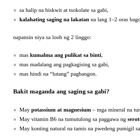
sa halip na biskwit at tsokolate sa gabi,
kalahating saging na lakatan
na lang 1–2 oras bag
napansin niya sa loob ng 2 linggo:
mas
kumalma ang pulikat sa binti
,
mas madalang ang pagkagising sa gabi,
mas hindi na “lutang” pagbangon.
Bakit maganda ang saging sa gabi?
May
potassium at magnesium
– mga mineral na tum
May vitamin B6 na tumutulong sa paggawa ng
serot
May konting natural na tamis na pwedeng pumigil sa 