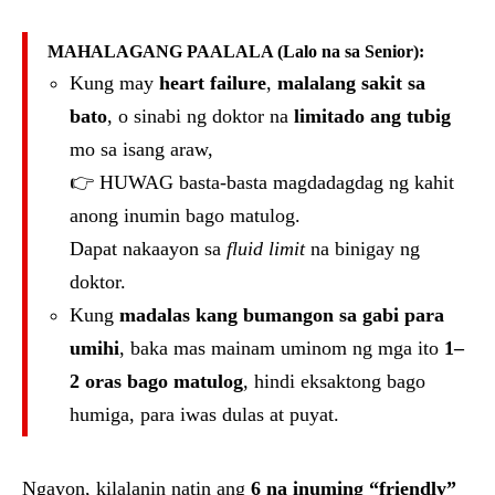
MAHALAGANG PAALALA (Lalo na sa Senior):
Kung may
heart failure
,
malalang sakit sa
bato
, o sinabi ng doktor na
limitado ang tubig
mo sa isang araw,
👉 HUWAG basta-basta magdadagdag ng kahit
anong inumin bago matulog.
Dapat nakaayon sa
fluid limit
na binigay ng
doktor.
Kung
madalas kang bumangon sa gabi para
umihi
, baka mas mainam uminom ng mga ito
1–
2 oras bago matulog
, hindi eksaktong bago
humiga, para iwas dulas at puyat.
Ngayon, kilalanin natin ang
6 na inuming “friendly”