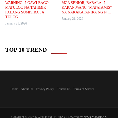
WARNING: 7 GAWI BAGO
MGA SENIOR, BABALA: 7
MATULOG NA TAHIMIK
KARANIWANG “MATATAMIS”
PALANG SUMISIRA SA
NA NAKAKAPANIRA NG N ...
TULOG ...
January 21, 2026
January 21, 2026
TOP 10 TREND
Home
About Us
Privacy Policy
Contact Us
Terms of Service
Copyright © 2026 KWENTONG BUHAY | Powered by
News Magazine X