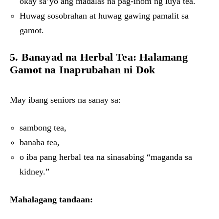
okay sa’yo ang madalas na pag-inom ng luya tea.
Huwag sosobrahan at huwag gawing pamalit sa
gamot.
5. Banayad na Herbal Tea: Halamang
Gamot na Inaprubahan ni Dok
May ibang seniors na sanay sa:
sambong tea,
banaba tea,
o iba pang herbal tea na sinasabing “maganda sa
kidney.”
Mahalagang tandaan: