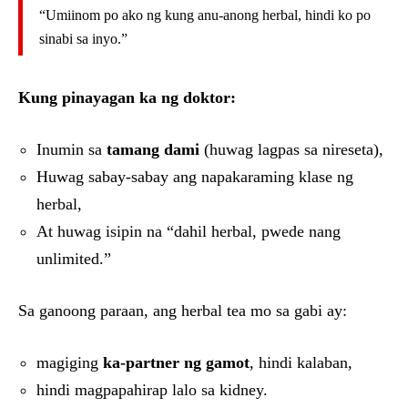
“Umiinom po ako ng kung anu-anong herbal, hindi ko po
sinabi sa inyo.”
Kung pinayagan ka ng doktor:
Inumin sa
tamang dami
(huwag lagpas sa nireseta),
Huwag sabay-sabay ang napakaraming klase ng
herbal,
At huwag isipin na “dahil herbal, pwede nang
unlimited.”
Sa ganoong paraan, ang herbal tea mo sa gabi ay:
magiging
ka-partner ng gamot
, hindi kalaban,
hindi magpapahirap lalo sa kidney.