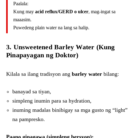
Paalala:
Kung may
acid reflux/GERD o ulcer
, mag-ingat sa
maaasim.
Puwedeng plain water na lang sa halip.
3. Unsweetened Barley Water (Kung
Pinapayagan ng Doktor)
Kilala sa ilang tradisyon ang
barley water
bilang:
banayad sa tiyan,
simpleng inumin para sa hydration,
inuming madalas binibigay sa mga gusto ng “light”
na pampresko.
Paano ginagawa (simpleng bersyon):