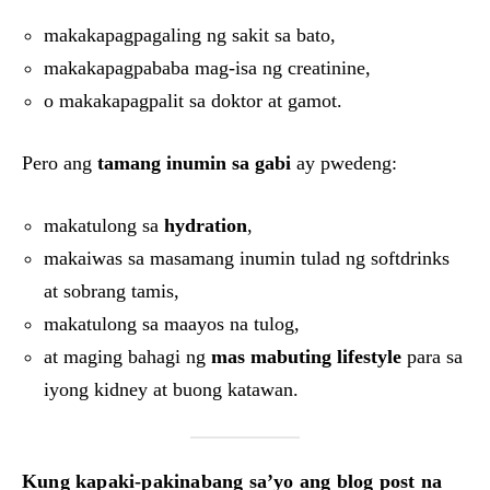
makakapagpagaling ng sakit sa bato,
makakapagpababa mag-isa ng creatinine,
o makakapagpalit sa doktor at gamot.
Pero ang
tamang inumin sa gabi
ay pwedeng:
makatulong sa
hydration
,
makaiwas sa masamang inumin tulad ng softdrinks
at sobrang tamis,
makatulong sa maayos na tulog,
at maging bahagi ng
mas mabuting lifestyle
para sa
iyong kidney at buong katawan.
Kung kapaki-pakinabang sa’yo ang blog post na