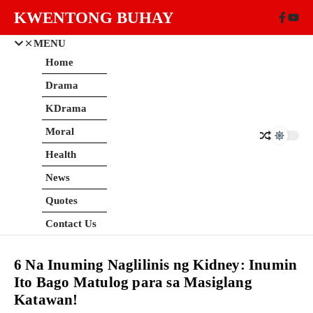
Skip to content
KWENTONG BUHAY
MENU
Home
Drama
KDrama
Moral
Health
News
Quotes
Contact Us
6 Na Inuming Naglilinis ng Kidney: Inumin
Ito Bago Matulog para sa Masiglang
Katawan!