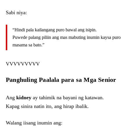
Sabi niya:
“Hindi pala kailangang puro bawal ang isipin.
Puwede palang piliin ang mas mabuting inumin kaysa puro
masama sa bato.”
VVVVVVVVV
Panghuling Paalala para sa Mga Senior
Ang
kidney
ay tahimik na bayani ng katawan.
Kapag sinira natin ito, ang hirap ibalik.
Walang iisang inumin ang: