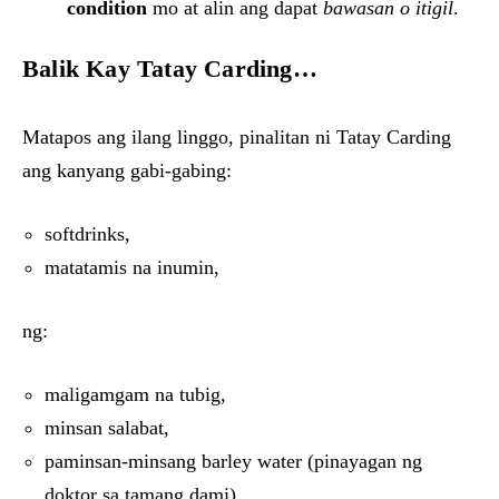
condition
mo at alin ang dapat
bawasan o itigil
.
Balik Kay Tatay Carding…
Matapos ang ilang linggo, pinalitan ni Tatay Carding
ang kanyang gabi-gabing:
softdrinks,
matatamis na inumin,
ng:
maligamgam na tubig,
minsan salabat,
paminsan-minsang barley water (pinayagan ng
doktor sa tamang dami).