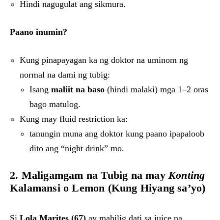
Hindi nagugulat ang sikmura.
Paano inumin?
Kung pinapayagan ka ng doktor na uminom ng
normal na dami ng tubig:
Isang
maliit na baso
(hindi malaki) mga 1–2 oras
bago matulog.
Kung may fluid restriction ka:
tanungin muna ang doktor kung paano ipapaloob
dito ang “night drink” mo.
2. Maligamgam na Tubig na may
Konting
Kalamansi o Lemon (Kung Hiyang sa’yo)
Si
Lola Marites (67)
ay mahilig dati sa juice na