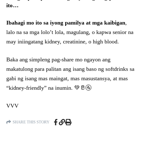
ito…
Ibahagi mo ito sa iyong pamilya at mga kaibigan
,
lalo na sa mga lolo’t lola, magulang, o kapwa senior na
may iniingatang kidney, creatinine, o high blood.
Baka ang simpleng pag-share mo ngayon ang
makatulong para palitan ang isang baso ng softdrinks sa
gabi ng isang mas maingat, mas masustansya, at mas
“kidney-friendly” na inumin. 💚🥛🚰
VVV
SHARE THIS STORY