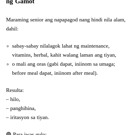
ng Gamot
Maraming senior ang napapagod nang hindi nila alam,
dahil:
sabay-sabay nilalagok lahat ng maintenance,
vitamins, herbal, kahit walang laman ang tiyan,
o mali ang oras (gabi dapat, iniinom sa umaga;
before meal dapat, iniinom after meal).
Resulta:
– hilo,
– panghihina,
– iritasyon sa tiyan.
🟢 Para iwas gulo: