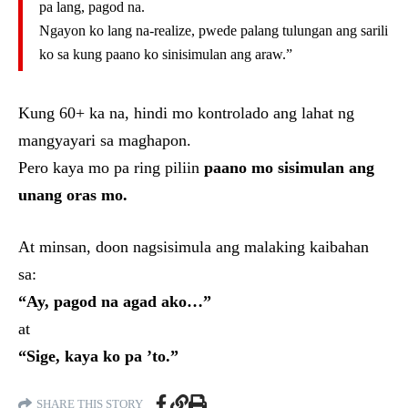
pa lang, pagod na.
Ngayon ko lang na-realize, pwede palang tulungan ang sarili
ko sa kung paano ko sinisimulan ang araw.”
Kung 60+ ka na, hindi mo kontrolado ang lahat ng
mangyayari sa maghapon.
Pero kaya mo pa ring piliin
paano mo sisimulan ang
unang oras mo.
At minsan, doon nagsisimula ang malaking kaibahan
sa:
“Ay, pagod na agad ako…”
at
“Sige, kaya ko pa ’to.”
SHARE THIS STORY