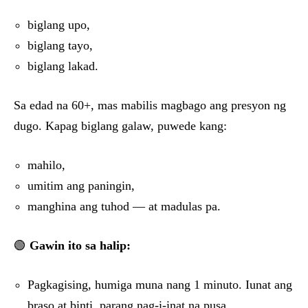
biglang upo,
biglang tayo,
biglang lakad.
Sa edad na 60+, mas mabilis magbago ang presyon ng
dugo. Kapag biglang galaw, puwede kang:
mahilo,
umitim ang paningin,
manghina ang tuhod — at madulas pa.
🟢
Gawin ito sa halip:
Pagkagising, humiga muna nang 1 minuto. Iunat ang
braso at binti, parang nag-i-inat na pusa.