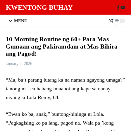
Skip to content
KWENTONG BUHAY
MENU
10 Morning Routine ng 60+ Para Mas
Gumaan ang Pakiramdam at Mas Bihira
ang Pagod!
January 3, 2026
“Ma, ba’t parang lutang ka na naman ngayong umaga?”
tanong ni Lea habang iniaabot ang kape sa nanay
niyang si Lola Remy, 64.
“Ewan ko ba, anak,” buntong-hininga ni Lola.
“Pagkagising ko pa lang, pagod na. Wala pa ’kong