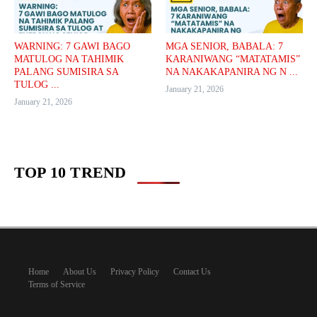
WARNING: 7 GAWI BAGO
MGA SENIOR, BABALA: 7
MATULOG NA TAHIMIK
KARANIWANG “MATATAMIS”
PALANG SUMISIRA SA
NA NAKAKAPANIRA NG N ...
TULOG ...
January 21, 2026
January 21, 2026
TOP 10 TREND
Home
About Us
Privacy Policy
Contact Us
Terms of Service