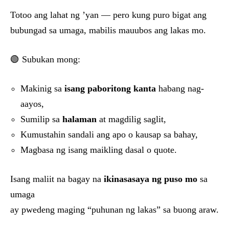
Totoo ang lahat ng ’yan — pero kung puro bigat ang
bubungad sa umaga, mabilis mauubos ang lakas mo.
🟢 Subukan mong:
Makinig sa
isang paboritong kanta
habang nag-
aayos,
Sumilip sa
halaman
at magdilig saglit,
Kumustahin sandali ang apo o kausap sa bahay,
Magbasa ng isang maikling dasal o quote.
Isang maliit na bagay na
ikinasasaya ng puso mo
sa
umaga
ay pwedeng maging “puhunan ng lakas” sa buong araw.