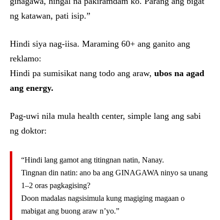
ginagawa, hingal na pakiramdam ko. Parang ang bigat
ng katawan, pati isip.”
Hindi siya nag-iisa. Maraming 60+ ang ganito ang
reklamo:
Hindi pa sumisikat nang todo ang araw,
ubos na agad
ang energy.
Pag-uwi nila mula health center, simple lang ang sabi
ng doktor:
“Hindi lang gamot ang titingnan natin, Nanay.
Tingnan din natin: ano ba ang GINAGAWA ninyo sa unang
1–2 oras pagkagising?
Doon madalas nagsisimula kung magiging magaan o
mabigat ang buong araw n’yo.”