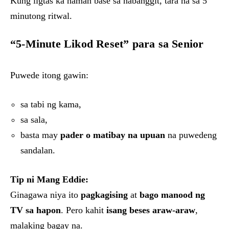
Kung ligtas ka naman base sa nabanggit, tara na sa 5
minutong ritwal.
“5-Minute Likod Reset” para sa Senior
Puwede itong gawin:
sa tabi ng kama,
sa sala,
basta may
pader o matibay na upuan
na puwedeng
sandalan.
Tip ni Mang Eddie:
Ginagawa niya ito
pagkagising
at
bago manood ng
TV sa hapon
. Pero kahit
isang beses araw-araw
,
malaking bagay na.