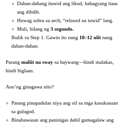
Dahan-dahang ituwid ang likod, bahagyang itaas
ang dibdib.
Huwag sobra sa arch; “relaxed na tuwid” lang.
Muli, bilang ng
3 segundo.
Ibalik sa Step 1. Gawin ito nang
10–12 ulit
nang
dahan-dahan.
Parang
maliit na sway
sa baywang—hindi malakas,
hindi biglaan.
Ano’ng ginagawa nito?
Parang pinapadulas niya ang oil sa mga kasukasuan
sa gulugod.
Binabawasan ang paninigas dahil gumagalaw ang