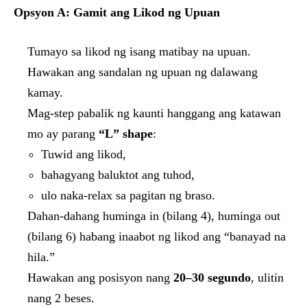
Opsyon A: Gamit ang Likod ng Upuan
Tumayo sa likod ng isang matibay na upuan.
Hawakan ang sandalan ng upuan ng dalawang
kamay.
Mag-step pabalik ng kaunti hanggang ang katawan
mo ay parang
“L” shape
:
Tuwid ang likod,
bahagyang baluktot ang tuhod,
ulo naka-relax sa pagitan ng braso.
Dahan-dahang huminga in (bilang 4), huminga out
(bilang 6) habang inaabot ng likod ang “banayad na
hila.”
Hawakan ang posisyon nang
20–30 segundo
, ulitin
nang 2 beses.