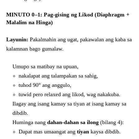
MINUTO 0–1: Pag-gising ng Likod (Diaphragm +
Malalim na Hinga)
Layunin:
Pakalmahin ang ugat, pakawalan ang kaba sa
kalamnan bago gumalaw.
Umupo sa matibay na upuan,
nakalapat ang talampakan sa sahig,
tuhod 90° ang anggulo,
tuwid pero relaxed ang likod, wag nakakuba.
Ilagay ang isang kamay sa tiyan at isang kamay sa
dibdib.
Huminga nang
dahan-dahan sa ilong
(bilang 4):
Dapat mas umaangat ang
tiyan
kaysa dibdib.