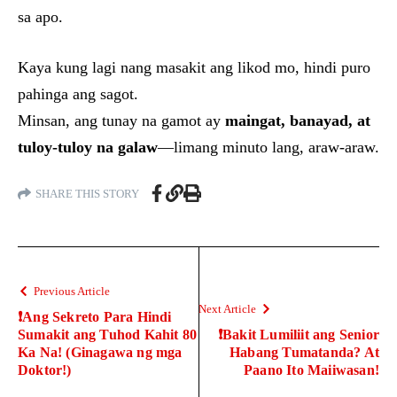
sa apo.
Kaya kung lagi nang masakit ang likod mo, hindi puro
pahinga ang sagot.
Minsan, ang tunay na gamot ay
maingat, banayad, at
tuloy-tuloy na galaw
—limang minuto lang, araw-araw.
SHARE THIS STORY
Previous Article
Next Article
❗Ang Sekreto Para Hindi
Sumakit ang Tuhod Kahit 80
❗Bakit Lumiliit ang Senior
Ka Na! (Ginagawa ng mga
Habang Tumatanda? At
Doktor!)
Paano Ito Maiiwasan!