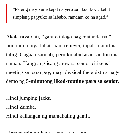
“Parang may kumakapit na yero sa likod ko… kahit
simpleng pagyuko sa lababo, ramdam ko na agad.”
Akala niya dati, “ganito talaga pag matanda na.”
Ininom na niya lahat: pain reliever, tapal, mainit na
tubig. Gagaan sandali, pero kinabukasan, andoon na
naman. Hanggang isang araw sa senior citizens’
meeting sa barangay, may physical therapist na nag-
demo ng
5-minutong likod-routine para sa senior
.
Hindi jumping jacks.
Hindi Zumba.
Hindi kailangan ng mamahaling gamit.
Limang minuto lang—pero araw-araw.