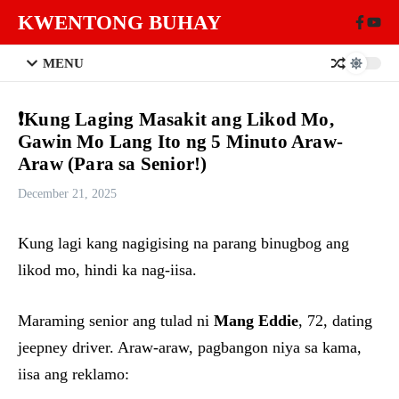
Skip to content
KWENTONG BUHAY
MENU
❗Kung Laging Masakit ang Likod Mo,
Gawin Mo Lang Ito ng 5 Minuto Araw-
Araw (Para sa Senior!)
December 21, 2025
Kung lagi kang nagigising na parang binugbog ang
likod mo, hindi ka nag-iisa.
Maraming senior ang tulad ni
Mang Eddie
, 72, dating
jeepney driver. Araw-araw, pagbangon niya sa kama,
iisa ang reklamo: