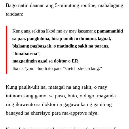
Bago natin daanan ang 5-minutong routine, mahalagang
tandaan:
Kung ang sakit sa likod mo ay may kasamang
pamamanhid
sa paa, panghihina, hirap umihi o dumumi, lagnat,
biglaang pagbagsak, o matinding sakit na parang
“binabarena”
,
magpatingin agad sa doktor o ER.
Iba na ’yon—hindi ito para “stretch-stretch lang.”
Kung paulit-ulit na, matagal na ang sakit, o may
iniinom kang gamot sa puso, buto, o dugo, maganda
ring ikuwento sa doktor na gagawa ka ng ganitong
banayad na ehersisyo para ma-approve niya.