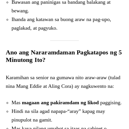
Bawasan ang paninigas sa bandang balakang at
bewang.
Ihanda ang katawan sa buong araw na pag-upo,
paglakad, at pagyuko.
Ano ang Nararamdaman Pagkatapos ng 5
Minutong Ito?
Karamihan sa senior na gumawa nito araw-araw (tulad
nina Mang Eddie at Aling Cora) ay nagkuwento na:
Mas
magaan ang pakiramdam ng likod
paggising.
Hindi na sila agad napapa-“aray” kapag may
pinupulot na gamit.
Mas kaya nilang umabot sa itaas na cabinet o