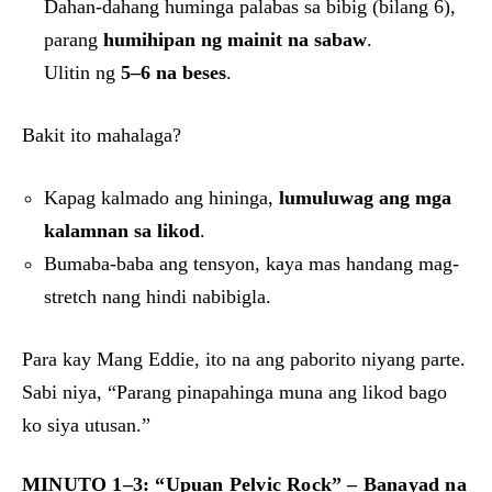
Dahan-dahang huminga palabas sa bibig (bilang 6),
parang
humihipan ng mainit na sabaw
.
Ulitin ng
5–6 na beses
.
Bakit ito mahalaga?
Kapag kalmado ang hininga,
lumuluwag ang mga
kalamnan sa likod
.
Bumaba-baba ang tensyon, kaya mas handang mag-
stretch nang hindi nabibigla.
Para kay Mang Eddie, ito na ang paborito niyang parte.
Sabi niya, “Parang pinapahinga muna ang likod bago
ko siya utusan.”
MINUTO 1–3: “Upuan Pelvic Rock” – Banayad na