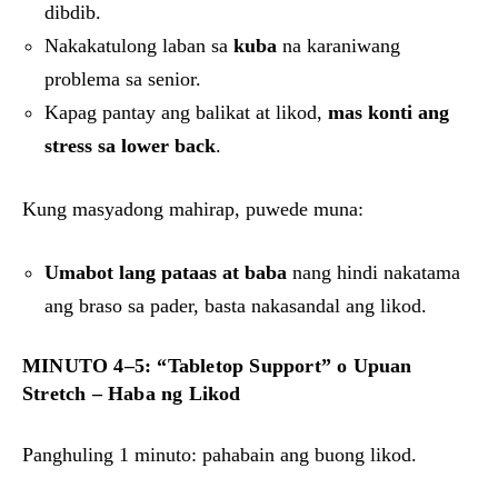
dibdib.
Nakakatulong laban sa
kuba
na karaniwang
problema sa senior.
Kapag pantay ang balikat at likod,
mas konti ang
stress sa lower back
.
Kung masyadong mahirap, puwede muna:
Umabot lang pataas at baba
nang hindi nakatama
ang braso sa pader, basta nakasandal ang likod.
MINUTO 4–5: “Tabletop Support” o Upuan
Stretch – Haba ng Likod
Panghuling 1 minuto: pahabain ang buong likod.