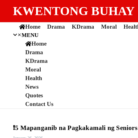
Skip to content
KWENTONG BUHAY
Home
Drama
KDrama
Moral
Healt
MENU
Home
Drama
KDrama
Moral
Health
News
Quotes
Contact Us
❗5 Mapanganib na Pagkakamali ng Seniors