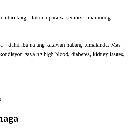
sa totoo lang—lalo na para sa seniors—maraming
lya—dahil iba na ang katawan habang tumatanda. Mas
ondisyon gaya ng high blood, diabetes, kidney issues,
o.
maga