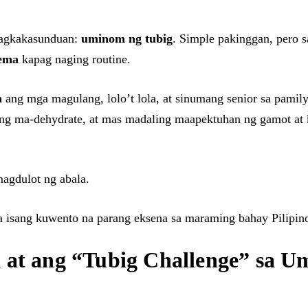
inagkakasunduan:
uminom ng tubig
. Simple pakinggan, pero 
lema
kapag naging routine.
n
ang mga magulang, lolo’t lola, at sinumang senior sa pami
ing ma-dehydrate, at mas madaling maapektuhan ng gamot at k
agdulot ng abala.
a isang kuwento na parang eksena sa maraming bahay Pilipin
 at ang “Tubig Challenge” sa U