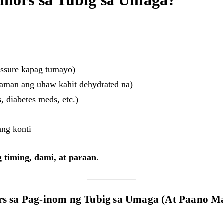
eniors sa Tubig sa Umaga?
essure kapag tumayo)
daman ang uhaw kahit dehydrated na)
 diabetes meds, etc.)
ng konti
 timing, dami, at paraan
.
s sa Pag-inom ng Tubig sa Umaga (At Paano M