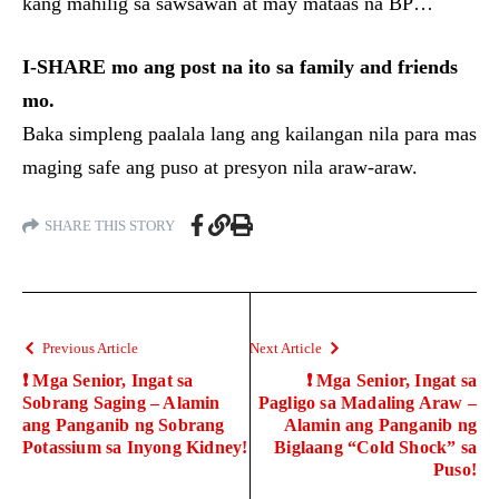
kang mahilig sa sawsawan at may mataas na BP…
I-SHARE mo ang post na ito sa family and friends
mo.
Baka simpleng paalala lang ang kailangan nila para mas
maging safe ang puso at presyon nila araw-araw.
SHARE THIS STORY
Previous Article
Next Article
❗ Mga Senior, Ingat sa
❗ Mga Senior, Ingat sa
Sobrang Saging – Alamin
Pagligo sa Madaling Araw –
ang Panganib ng Sobrang
Alamin ang Panganib ng
Potassium sa Inyong Kidney!
Biglaang “Cold Shock” sa
Puso!