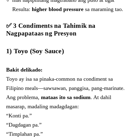
mas napipilitang magtrabaho ang puso at ugat
Resulta:
higher blood pressure
sa maraming tao.
✅ 3 Condiments na Tahimik na
Nagpapataas ng Presyon
1)
Toyo (Soy Sauce)
Bakit delikado:
Toyo ay isa sa pinaka-common na condiment sa
Filipino meals—sawsawan, panggisa, pang-marinate.
Ang problema,
mataas ito sa sodium
. At dahil
masarap, madaling madagdagan:
“Konti pa.”
“Dagdagan pa.”
“Timplahan pa.”