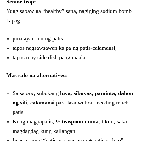
Senior trap:
Yung sabaw na “healthy” sana, nagiging sodium bomb
kapag:
pinatayan mo ng patis,
tapos nagsawsawan ka pa ng patis-calamansi,
tapos may side dish pang maalat.
Mas safe na alternatives:
Sa sabaw, subukang
luya, sibuyas, paminta, dahon
ng sili, calamansi
para lasa without needing much
patis
Kung magpapatís,
½ teaspoon muna
, tikim, saka
magdagdag kung kailangan
Iwasan yung “patis as sawsawan + patis sa luto”