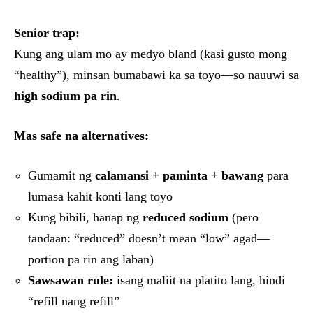
Senior trap:
Kung ang ulam mo ay medyo bland (kasi gusto mong
“healthy”), minsan bumabawi ka sa toyo—so nauuwi sa
high sodium pa rin
.
Mas safe na alternatives:
Gumamit ng
calamansi + paminta + bawang
para
lumasa kahit konti lang toyo
Kung bibili, hanap ng
reduced sodium
(pero
tandaan: “reduced” doesn’t mean “low” agad—
portion pa rin ang laban)
Sawsawan rule:
isang maliit na platito lang, hindi
“refill nang refill”