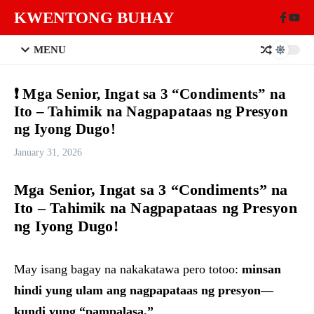
Skip to content
KWENTONG BUHAY
MENU
❗ Mga Senior, Ingat sa 3 “Condiments” na
Ito – Tahimik na Nagpapataas ng Presyon
ng Iyong Dugo!
January 31, 2026
Mga Senior, Ingat sa 3 “Condiments” na
Ito – Tahimik na Nagpapataas ng Presyon
ng Iyong Dugo!
May isang bagay na nakakatawa pero totoo:
minsan
hindi yung ulam ang nagpapataas ng presyon—
kundi yung “pampalasa.”