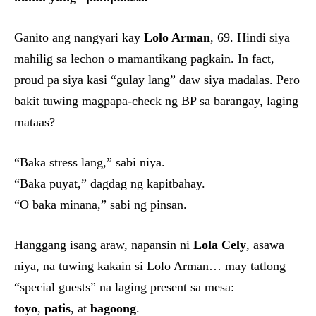
Ganito ang nangyari kay
Lolo Arman
, 69. Hindi siya
mahilig sa lechon o mamantikang pagkain. In fact,
proud pa siya kasi “gulay lang” daw siya madalas. Pero
bakit tuwing magpapa-check ng BP sa barangay, laging
mataas?
“Baka stress lang,” sabi niya.
“Baka puyat,” dagdag ng kapitbahay.
“O baka minana,” sabi ng pinsan.
Hanggang isang araw, napansin ni
Lola Cely
, asawa
niya, na tuwing kakain si Lolo Arman… may tatlong
“special guests” na laging present sa mesa:
toyo
,
patis
, at
bagoong
.