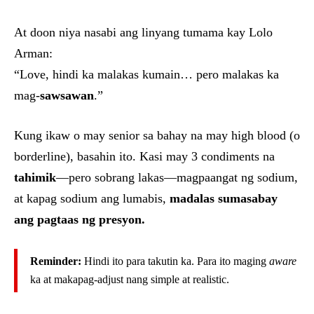
At doon niya nasabi ang linyang tumama kay Lolo
Arman:
“Love, hindi ka malakas kumain… pero malakas ka
mag-
sawsawan
.”
Kung ikaw o may senior sa bahay na may high blood (o
borderline), basahin ito. Kasi may 3 condiments na
tahimik
—pero sobrang lakas—magpaangat ng sodium,
at kapag sodium ang lumabis,
madalas sumasabay
ang pagtaas ng presyon.
Reminder:
Hindi ito para takutin ka. Para ito maging
aware
ka at makapag-adjust nang simple at realistic.